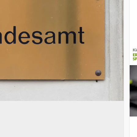
Ki
E
S