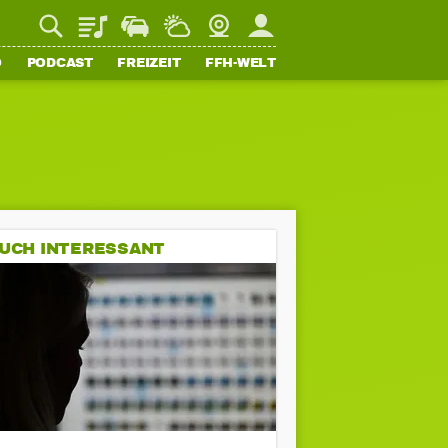
Playlist
Staupilot
Wetter
Webcam
Mein FFH
O
PODCAST
FREIZEIT
FFH-WELT
UCH INTERESSANT