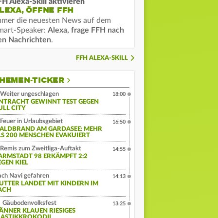
FH Alexa-Skill aktivieren
LEXA, ÖFFNE FFH
mmer die neuesten News auf dem
mart-Speaker:
Alexa, frage FFH nach
en Nachrichten
.
FFH ALEXA-SKILL
HEMEN-TICKER
Weiter ungeschlagen
18:00
INTRACHT GEWINNT TEST GEGEN
ULL CITY
Feuer in Urlaubsgebiet
16:50
ALDBRAND AM GARDASEE: MEHR
LS 200 MENSCHEN EVAKUIERT
Remis zum Zweitliga-Auftakt
14:55
ARMSTADT 98 ERKÄMPFT 2:2
EGEN KIEL
ch Navi gefahren
14:13
UTTER LANDET MIT KINDERN IM
ACH
Gäubodenvolksfest
13:25
ÄNNER KLAUEN RIESIGES
LASTIKKROKODIL