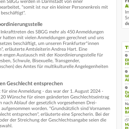
F
euen SBGG werden in Darmstadt von einer
A
earbeitet, "somit ist nur ein kleiner Personenkreis mit
I
 beschäftigt".
S
d
ordinierungsstelle
t Inkrafttreten des SBGG mehr als 450 Anmeldungen
ir hatten mit vielen Anmeldungen gerechnet und uns
esetzes beschäftigt, um unseren Frankfurter*innen
T
", erläuterte Amtsleiterin Andrea Hart. Eine
 engen Austausch mit der Koordinierungsstelle für
sben, Schwule, Bisexuelle, Transgender,
E
H
schen) des Amtes für multikulturelle Angelegenheiten
W
A
n Geschlecht entsprechen
 für eine Anmeldung - das war der 1. August 2024 -
D
G
120 Wünsche für einen geänderten Geschlechtseintrag
 nach Ablauf der gesetzlich vorgesehenen Drei-
Na
n aufgenommen worden. "Grundsätzlich sind Vornamen
M
B
echt entsprechen", erläuterte eine Sprecherin. Bei der
oder der Streichung der Geschlechtsangabe seien die
M
nswahl.
P