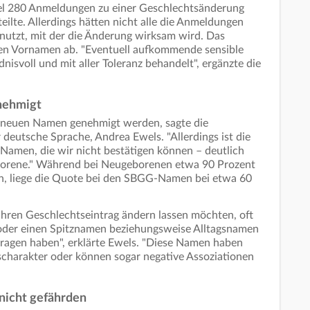
sel 280 Anmeldungen zu einer Geschlechtsänderung
eilte. Allerdings hätten nicht alle die Anmeldungen
genutzt, mit der die Änderung wirksam wird. Das
en Vornamen ab. "Eventuell aufkommende sensible
nisvoll und mit aller Toleranz behandelt", ergänzte die
nehmigt
 neuen Namen genehmigt werden, sagte die
deutsche Sprache, Andrea Ewels. "Allerdings ist die
 Namen, die wir nicht bestätigen können – deutlich
borene." Während bei Neugeborenen etwa 90 Prozent
n, liege die Quote bei den SBGG-Namen bei etwa 60
 ihren Geschlechtseintrag ändern lassen möchten, oft
oder einen Spitznamen beziehungsweise Alltagsnamen
tragen haben", erklärte Ewels. "Diese Namen haben
scharakter oder können sogar negative Assoziationen
nicht gefährden