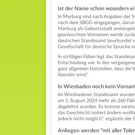
Ist der Name schon woanders e
In Marburg sind nach Angaben der S
nach dem SBGG eingegangen, darunte
Marburg als Geburtsstadt weitergelei
gewünschten Vornamen werde zunäch
deutschen Standesamt beurkundet wo
Gesellschaft für deutsche Sprache na
In strittigen Fällen legt das Stande
Entscheidung vor. In den vergangene
ganz allgemein feststellen, dass d
liberaler wird."
In Wiesbaden noch kein Vornam
Im Wiesbadener Standesamt wurden 
am 1. August 2024 mehr als 260 Fäll
abgelehnt worden. Es komme vereinz
das Geschlecht isoliert ändern wollt
jedoch nicht möglich", ergänzte der 
Anliegen werden "mit aller Tole