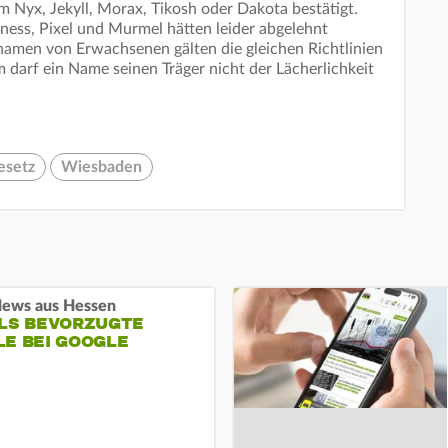
Nyx, Jekyll, Morax, Tikosh oder Dakota bestätigt.
ss, Pixel und Murmel hätten leider abgelehnt
namen von Erwachsenen gälten die gleichen Richtlinien
darf ein Name seinen Träger nicht der Lächerlichkeit
esetz
Wiesbaden
ews aus Hessen
ALS BEVORZUGTE
LE BEI GOOGLE