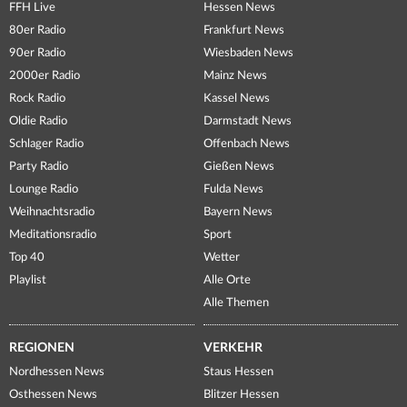
FFH Live
Hessen News
80er Radio
Frankfurt News
90er Radio
Wiesbaden News
2000er Radio
Mainz News
Rock Radio
Kassel News
Oldie Radio
Darmstadt News
Schlager Radio
Offenbach News
Party Radio
Gießen News
Lounge Radio
Fulda News
Weihnachtsradio
Bayern News
Meditationsradio
Sport
Top 40
Wetter
Playlist
Alle Orte
Alle Themen
REGIONEN
VERKEHR
Nordhessen News
Staus Hessen
Osthessen News
Blitzer Hessen