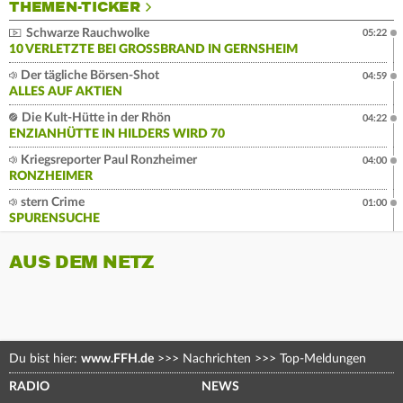
THEMEN-TICKER
Schwarze Rauchwolke
05:22
10 VERLETZTE BEI GROSSBRAND IN GERNSHEIM
Der tägliche Börsen-Shot
04:59
ALLES AUF AKTIEN
Die Kult-Hütte in der Rhön
04:22
ENZIANHÜTTE IN HILDERS WIRD 70
Kriegsreporter Paul Ronzheimer
04:00
RONZHEIMER
stern Crime
01:00
SPURENSUCHE
AUS DEM NETZ
Du bist hier:
www.FFH.de
>>>
Nachrichten
>>>
Top-Meldungen
RADIO
NEWS