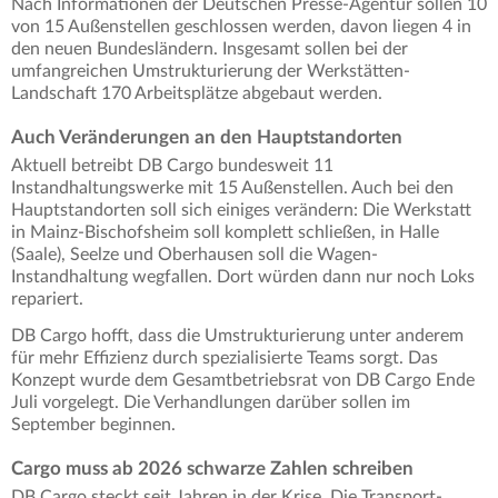
Nach Informationen der Deutschen Presse-Agentur sollen 10
von 15 Außenstellen geschlossen werden, davon liegen 4 in
den neuen Bundesländern. Insgesamt sollen bei der
umfangreichen Umstrukturierung der Werkstätten-
Landschaft 170 Arbeitsplätze abgebaut werden.
Auch Veränderungen an den Hauptstandorten
Aktuell betreibt DB Cargo bundesweit 11
Instandhaltungswerke mit 15 Außenstellen. Auch bei den
Hauptstandorten soll sich einiges verändern: Die Werkstatt
in Mainz-Bischofsheim soll komplett schließen, in Halle
(Saale), Seelze und Oberhausen soll die Wagen-
Instandhaltung wegfallen. Dort würden dann nur noch Loks
repariert.
DB Cargo hofft, dass die Umstrukturierung unter anderem
für mehr Effizienz durch spezialisierte Teams sorgt. Das
Konzept wurde dem Gesamtbetriebsrat von DB Cargo Ende
Juli vorgelegt. Die Verhandlungen darüber sollen im
September beginnen.
Cargo muss ab 2026 schwarze Zahlen schreiben
DB Cargo steckt seit Jahren in der Krise. Die Transport-