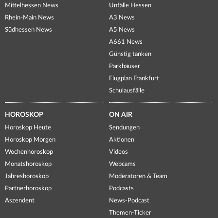
Mittelhessen News
Unfälle Hessen
Rhein-Main News
A3 News
Südhessen News
A5 News
A661 News
Günstig tanken
Parkhäuser
Flugplan Frankfurt
Schulausfälle
HOROSKOP
ON AIR
Horoskop Heute
Sendungen
Horoskop Morgen
Aktionen
Wochenhoroskop
Videos
Monatshoroskop
Webcams
Jahreshoroskop
Moderatoren & Team
Partnerhoroskop
Podcasts
Aszendent
News-Podcast
Themen-Ticker