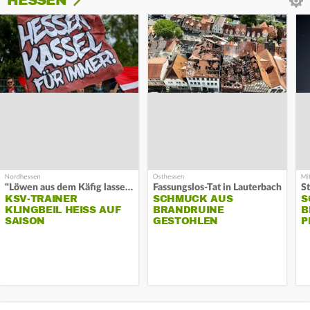
HESSEN
"Löwen aus dem Käfig lassen"
Fassungslos-Tat in Lauterbach
KSV-TRAINER
SCHMUCK AUS
S
KLINGBEIL HEISS AUF S
BRANDRUINE
B
AISON
GESTOHLEN
P