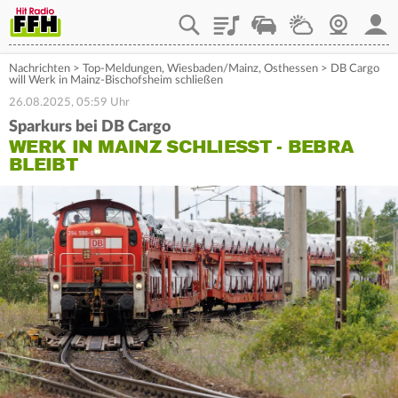
Playlist
Staupilot
Wetter
Webcam
Mein
Nachrichten
>
Top-Meldungen
,
Wiesbaden/Mainz
,
Osthessen
>
DB Cargo
will Werk in Mainz-Bischofsheim schließen
26.08.2025, 05:59 Uhr
Sparkurs bei DB Cargo
WERK IN MAINZ SCHLIESST - BEBRA B
LEIBT