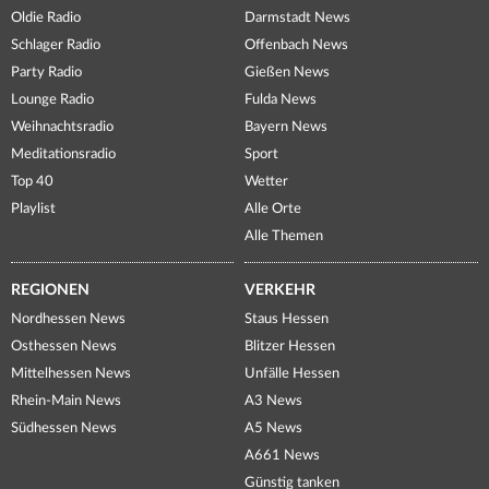
Oldie Radio
Darmstadt News
Schlager Radio
Offenbach News
Party Radio
Gießen News
Lounge Radio
Fulda News
Weihnachtsradio
Bayern News
Meditationsradio
Sport
Top 40
Wetter
Playlist
Alle Orte
Alle Themen
REGIONEN
VERKEHR
Nordhessen News
Staus Hessen
Osthessen News
Blitzer Hessen
Mittelhessen News
Unfälle Hessen
Rhein-Main News
A3 News
Südhessen News
A5 News
A661 News
Günstig tanken