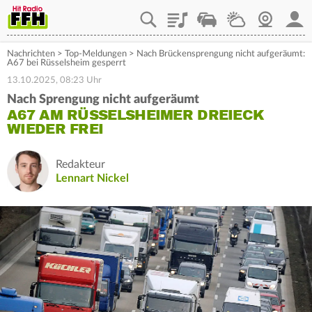
Playlist
Staupilot
Wetter
Webcam
Mein
Nachrichten
>
Top-Meldungen
>
Nach Brückensprengung nicht aufgeräumt:
A67 bei Rüsselsheim gesperrt
13.10.2025, 08:23 Uhr
Nach Sprengung nicht aufgeräumt
A67 AM RÜSSELSHEIMER DREIECK
WIEDER FREI
Redakteur
Lennart Nickel