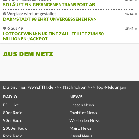
SO LÄUFT EIN GEFANGENENTRANSPORT AB
Vorplatz wird umgestaltet
16:44
DARMSTADT 98 EHRT UNVERGESSENEN FAN
6 aus 49
15:49
LOTTOGEWINN: NUR EINE ZAHL FEHLTE ZUM 50-
MILLIONEN-JACKPOT
AUS DEM NETZ
Du bist hier:
www.FFH.de
>>>
Nachrichten
>>>
Top-Meldungen
RADIO
NEWS
FFH Live
Hessen News
80er Radio
Frankfurt News
90er Radio
Wiesbaden News
2000er Radio
Mainz News
Rock Radio
Kassel News