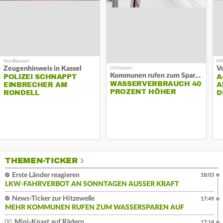
Zeugenhinweis in Kassel
Kommunen rufen zum Sparen auf
POLIZEI SCHNAPPT
A
WASSERVERBRAUCH 40
EINBRECHER AM
A
PROZENT HÖHER
RONDELL
D
THEMEN-TICKER
Erste Länder reagieren
18:03
LKW-FAHRVERBOT AN SONNTAGEN AUSSER KRAFT
News-Ticker zur Hitzewelle
17:49
MEHR KOMMUNEN RUFEN ZUM WASSERSPAREN AUF
Mini-Knast auf Rädern
17:14