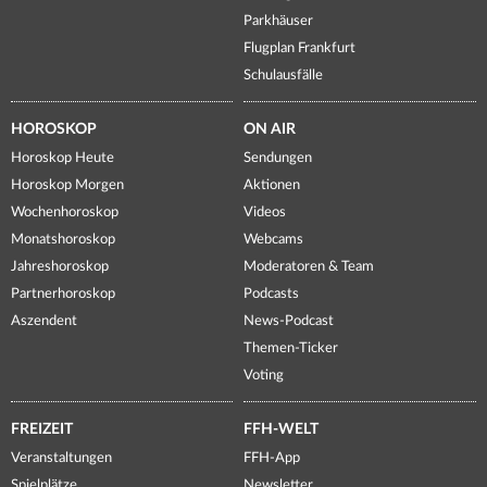
Parkhäuser
Flugplan Frankfurt
Schulausfälle
HOROSKOP
ON AIR
Horoskop Heute
Sendungen
Horoskop Morgen
Aktionen
Wochenhoroskop
Videos
Monatshoroskop
Webcams
Jahreshoroskop
Moderatoren & Team
Partnerhoroskop
Podcasts
Aszendent
News-Podcast
Themen-Ticker
Voting
FREIZEIT
FFH-WELT
Veranstaltungen
FFH-App
Spielplätze
Newsletter