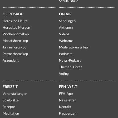
Schulausfälle
HOROSKOP
ON AIR
Horoskop Heute
Sendungen
Horoskop Morgen
Aktionen
Wochenhoroskop
Videos
Monatshoroskop
Webcams
Jahreshoroskop
Moderatoren & Team
Partnerhoroskop
Podcasts
Aszendent
News-Podcast
Themen-Ticker
Voting
FREIZEIT
FFH-WELT
Veranstaltungen
FFH-App
Spielplätze
Newsletter
Rezepte
Kontakt
Meditation
Frequenzen