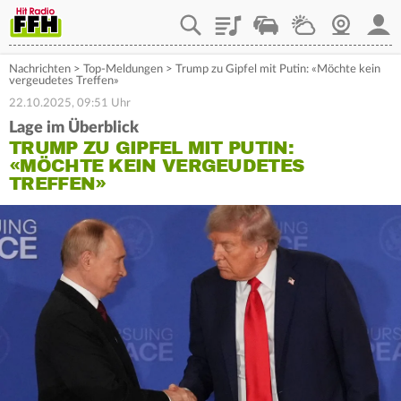
Playlist
Staupilot
Wetter
Webcam
Mein
Nachrichten
>
Top-Meldungen
>
Trump zu Gipfel mit Putin: «Möchte kein
vergeudetes Treffen»
22.10.2025, 09:51 Uhr
Lage im Überblick
TRUMP ZU GIPFEL MIT PUTIN:
«MÖCHTE KEIN VERGEUDETES
TREFFEN»