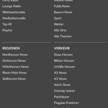
Party Radio
Gießen News
Lounge Radio
Fulda News
Weihnachtsradio
Bayern News
Meditationsradio
Sport
Top 40
Wetter
Playlist
Alle Orte
Alle Themen
REGIONEN
VERKEHR
Nordhessen News
Staus Hessen
Osthessen News
Blitzer Hessen
Mittelhessen News
Unfälle Hessen
Rhein-Main News
A3 News
Südhessen News
A5 News
A661 News
Günstig tanken
Parkhäuser
Flugplan Frankfurt