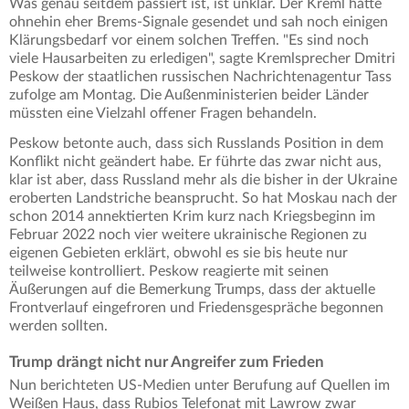
Was genau seitdem passiert ist, ist unklar. Der Kreml hatte
ohnehin eher Brems-Signale gesendet und sah noch einigen
Klärungsbedarf vor einem solchen Treffen. "Es sind noch
viele Hausarbeiten zu erledigen", sagte Kremlsprecher Dmitri
Peskow der staatlichen russischen Nachrichtenagentur Tass
zufolge am Montag. Die Außenministerien beider Länder
müssten eine Vielzahl offener Fragen behandeln.
Peskow betonte auch, dass sich Russlands Position in dem
Konflikt nicht geändert habe. Er führte das zwar nicht aus,
klar ist aber, dass Russland mehr als die bisher in der Ukraine
eroberten Landstriche beansprucht. So hat Moskau nach der
schon 2014 annektierten Krim kurz nach Kriegsbeginn im
Februar 2022 noch vier weitere ukrainische Regionen zu
eigenen Gebieten erklärt, obwohl es sie bis heute nur
teilweise kontrolliert. Peskow reagierte mit seinen
Äußerungen auf die Bemerkung Trumps, dass der aktuelle
Frontverlauf eingefroren und Friedensgespräche begonnen
werden sollten.
Trump drängt nicht nur Angreifer zum Frieden
Nun berichteten US-Medien unter Berufung auf Quellen im
Weißen Haus, dass Rubios Telefonat mit Lawrow zwar