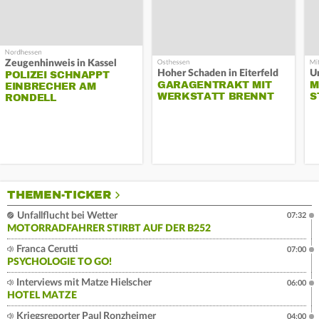
Zeugenhinweis in Kassel
Hoher Schaden in Eiterfeld
Un
POLIZEI SCHNAPPT
GARAGENTRAKT MIT
M
EINBRECHER AM
WERKSTATT BRENNT
S
RONDELL
THEMEN-TICKER
Unfallflucht bei Wetter
07:32
MOTORRADFAHRER STIRBT AUF DER B252
Franca Cerutti
07:00
PSYCHOLOGIE TO GO!
Interviews mit Matze Hielscher
06:00
HOTEL MATZE
Kriegsreporter Paul Ronzheimer
04:00