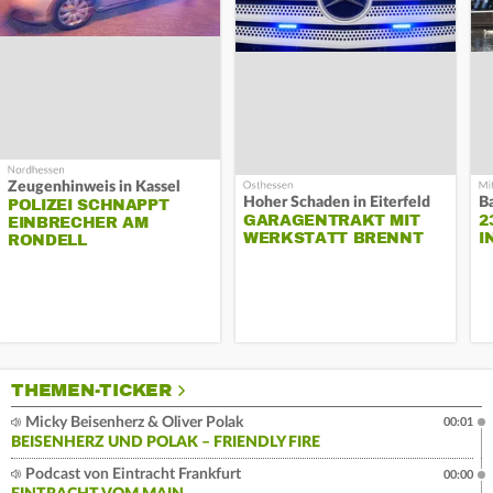
Zeugenhinweis in Kassel
Hoher Schaden in Eiterfeld
B
POLIZEI SCHNAPPT
GARAGENTRAKT MIT
2
EINBRECHER AM
WERKSTATT BRENNT
I
RONDELL
THEMEN-TICKER
Micky Beisenherz & Oliver Polak
00:01
BEISENHERZ UND POLAK – FRIENDLY FIRE
Podcast von Eintracht Frankfurt
00:00