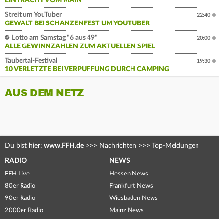
EINTRACHT VOM MAIN
Streit um YouTuber
22:40
GEWALT BEI SCHANZENFEST UM YOUTUBER
Lotto am Samstag "6 aus 49"
20:00
ALLE GEWINNZAHLEN ZUM AKTUELLEN SPIEL
Taubertal-Festival
19:30
10 VERLETZTE BEI VERPUFFUNG DURCH CAMPING
AUS DEM NETZ
Du bist hier:
www.FFH.de
>>>
Nachrichten
>>>
Top-Meldungen
RADIO
NEWS
FFH Live
Hessen News
80er Radio
Frankfurt News
90er Radio
Wiesbaden News
2000er Radio
Mainz News