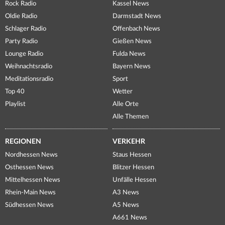
Rock Radio
Kassel News
Oldie Radio
Darmstadt News
Schlager Radio
Offenbach News
Party Radio
Gießen News
Lounge Radio
Fulda News
Weihnachtsradio
Bayern News
Meditationsradio
Sport
Top 40
Wetter
Playlist
Alle Orte
Alle Themen
REGIONEN
VERKEHR
Nordhessen News
Staus Hessen
Osthessen News
Blitzer Hessen
Mittelhessen News
Unfälle Hessen
Rhein-Main News
A3 News
Südhessen News
A5 News
A661 News