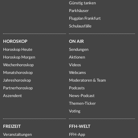
Günstig tanken
Parkhäuser
Flugplan Frankfurt
Schulausfälle
HOROSKOP
ON AIR
Horoskop Heute
Sendungen
Horoskop Morgen
Aktionen
Wochenhoroskop
Videos
Monatshoroskop
Webcams
Jahreshoroskop
Moderatoren & Team
Partnerhoroskop
Podcasts
Aszendent
News-Podcast
Themen-Ticker
Voting
FREIZEIT
FFH-WELT
Veranstaltungen
FFH-App