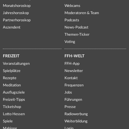
Monatshoroskop
Webcams
Jahreshoroskop
Moderatoren & Team
Partnerhoroskop
Podcasts
Aszendent
News-Podcast
Themen-Ticker
Voting
FREIZEIT
FFH-WELT
Veranstaltungen
FFH-App
Spielplätze
Newsletter
Rezepte
Kontakt
Meditation
Frequenzen
Ausflugsziele
Jobs
Freizeit-Tipps
Führungen
Ticketshop
Presse
Lotto Hessen
Radiowerbung
Spiele
Weiterbildung
Mahjong
Login