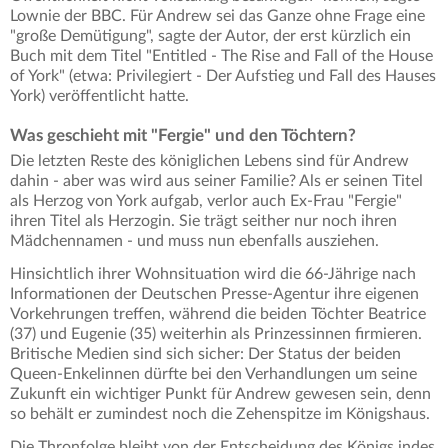
Lownie der BBC. Für Andrew sei das Ganze ohne Frage eine
"große Demütigung", sagte der Autor, der erst kürzlich ein
Buch mit dem Titel "Entitled - The Rise and Fall of the House
of York" (etwa: Privilegiert - Der Aufstieg und Fall des Hauses
York) veröffentlicht hatte.
Was geschieht mit "Fergie" und den Töchtern?
Die letzten Reste des königlichen Lebens sind für Andrew
dahin - aber was wird aus seiner Familie? Als er seinen Titel
als Herzog von York aufgab, verlor auch Ex-Frau "Fergie"
ihren Titel als Herzogin. Sie trägt seither nur noch ihren
Mädchennamen - und muss nun ebenfalls ausziehen.
Hinsichtlich ihrer Wohnsituation wird die 66-Jährige nach
Informationen der Deutschen Presse-Agentur ihre eigenen
Vorkehrungen treffen, während die beiden Töchter Beatrice
(37) und Eugenie (35) weiterhin als Prinzessinnen firmieren.
Britische Medien sind sich sicher: Der Status der beiden
Queen-Enkelinnen dürfte bei den Verhandlungen um seine
Zukunft ein wichtiger Punkt für Andrew gewesen sein, denn
so behält er zumindest noch die Zehenspitze im Königshaus.
Die Thronfolge bleibt von der Entscheidung des Königs indes