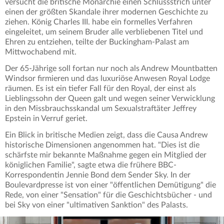
versucht die britische Monarchie einen Schlussstrich unter
einen der größten Skandale ihrer modernen Geschichte zu
ziehen. König Charles III. habe ein formelles Verfahren
eingeleitet, um seinem Bruder alle verbliebenen Titel und
Ehren zu entziehen, teilte der Buckingham-Palast am
Mittwochabend mit.
Der 65-Jährige soll fortan nur noch als Andrew Mountbatten
Windsor firmieren und das luxuriöse Anwesen Royal Lodge
räumen. Es ist ein tiefer Fall für den Royal, der einst als
Lieblingssohn der Queen galt und wegen seiner Verwicklung
in den Missbrauchsskandal um Sexualstraftäter Jeffrey
Epstein in Verruf geriet.
Ein Blick in britische Medien zeigt, dass die Causa Andrew
historische Dimensionen angenommen hat. "Dies ist die
schärfste mir bekannte Maßnahme gegen ein Mitglied der
königlichen Familie", sagte etwa die frühere BBC-
Korrespondentin Jennie Bond dem Sender Sky. In der
Boulevardpresse ist von einer "öffentlichen Demütigung" die
Rede, von einer "Sensation" für die Geschichtsbücher - und
bei Sky von einer "ultimativen Sanktion" des Palasts.