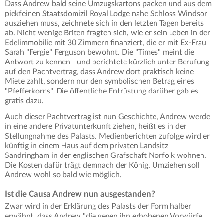
Dass Andrew bald seine Umzugskartons packen und aus dem
piekfeinen Staatsdomizil Royal Lodge nahe Schloss Windsor
ausziehen muss, zeichnete sich in den letzten Tagen bereits
ab. Nicht wenige Briten fragten sich, wie er sein Leben in der
Edelimmobilie mit 30 Zimmern finanziert, die er mit Ex-Frau
Sarah "Fergie" Ferguson bewohnt. Die "Times" meint die
Antwort zu kennen - und berichtete kürzlich unter Berufung
auf den Pachtvertrag, dass Andrew dort praktisch keine
Miete zahlt, sondern nur den symbolischen Betrag eines
"Pfefferkorns". Die öffentliche Entrüstung darüber gab es
gratis dazu.
Auch dieser Pachtvertrag ist nun Geschichte, Andrew werde
in eine andere Privatunterkunft ziehen, heißt es in der
Stellungnahme des Palasts. Medienberichten zufolge wird er
künftig in einem Haus auf dem privaten Landsitz
Sandringham in der englischen Grafschaft Norfolk wohnen.
Die Kosten dafür trägt demnach der König. Umziehen soll
Andrew wohl so bald wie möglich.
Ist die Causa Andrew nun ausgestanden?
Zwar wird in der Erklärung des Palasts der Form halber
erwähnt, dass Andrew "die gegen ihn erhobenen Vorwürfe