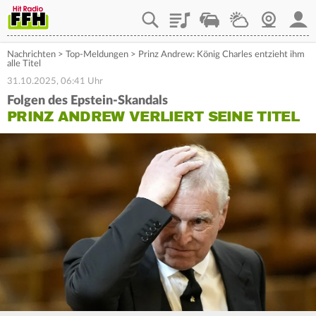
Playlist
Staupilot
Wetter
Webcam
Mein
Nachrichten
>
Top-Meldungen
>
Prinz Andrew: König Charles entzieht ihm
alle Titel
31.10.2025, 06:41 Uhr
Folgen des Epstein-Skandals
PRINZ ANDREW VERLIERT SEINE TITEL