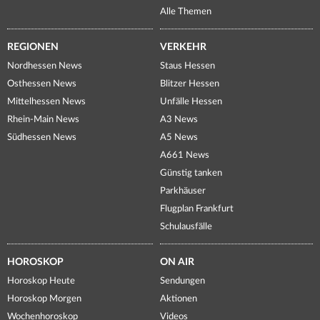
Alle Themen
REGIONEN
VERKEHR
Nordhessen News
Staus Hessen
Osthessen News
Blitzer Hessen
Mittelhessen News
Unfälle Hessen
Rhein-Main News
A3 News
Südhessen News
A5 News
A661 News
Günstig tanken
Parkhäuser
Flugplan Frankfurt
Schulausfälle
HOROSKOP
ON AIR
Horoskop Heute
Sendungen
Horoskop Morgen
Aktionen
Wochenhoroskop
Videos