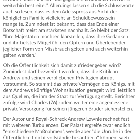
weiterhin bestreitet". Allerdings lassen sich die Schlussworte
auch so lesen, dass es dem Adelsspross aus Sicht der
königlichen Familie vielleicht an Schuldbewusstsein
mangelte. Zumindest ist bekannt, dass das Ende einer
Botschaft meist am stärksten nachhallt. So bleibt der Satz:
"Ihre Majestäten möchten klarstellen, dass ihre Gedanken
und ihr tiefstes Mitgefühl den Opfern und Überlebenden
jeglicher Form von Missbrauch gelten und auch weiterhin
gelten werden."
Ob die Öffentlichkeit sich damit zufriedengeben wird?
Zumindest darf bezweifelt werden, dass die Kritik an
Andrew und seinen verbliebenen Privilegien abrupt
verstummt. So stammt das private Vermögen des Königs, mit
dem Andrews künftige Wohnsituation geregelt wird, letztlich
aus Quellen, die ihm der Staat zur Verfügung stellt. Berichten
zufolge wird Charles (76) zudem weiter eine angemessene
private Versorgung für seinen jüngeren Bruder sicherstellen.
Der Autor und Royal-Schreck Andrew Lownie rechnet fest
mit weiteren Turbulenzen. Der Palast ergreife zwar endlich
"entschiedene Maßnahmen", werde aber "die Unruhe in der
Öffentlichkeit nicht vollständig besänftigen" können, sagte