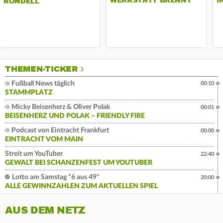
WERKSTATT BRENNT
I
RONDELL
THEMEN-TICKER
Fußball News täglich
00:10
STAMMPLATZ
Micky Beisenherz & Oliver Polak
00:01
BEISENHERZ UND POLAK – FRIENDLY FIRE
Podcast von Eintracht Frankfurt
00:00
EINTRACHT VOM MAIN
Streit um YouTuber
22:40
GEWALT BEI SCHANZENFEST UM YOUTUBER
Lotto am Samstag "6 aus 49"
20:00
ALLE GEWINNZAHLEN ZUM AKTUELLEN SPIEL
AUS DEM NETZ