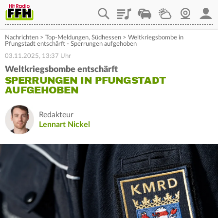
Playlist
Staupilot
Wetter
Webcam
Mein
Nachrichten
>
Top-Meldungen
,
Südhessen
>
Weltkriegsbombe in
Pfungstadt entschärft - Sperrungen aufgehoben
03.11.2025, 13:37 Uhr
Weltkriegsbombe entschärft
SPERRUNGEN IN PFUNGSTADT
AUFGEHOBEN
Redakteur
Lennart Nickel