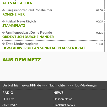
ALLES AUF AKTIEN
Kriegsreporter Paul Ronzheimer
04:00
RONZHEIMER
Fußball News täglich
00:05
STAMMPLATZ
Familienpodcast Deine Freunde
00:01
ORDENTLICH DURCHEINANDER
Erste Länder reagieren
18:03
LKW-FAHRVERBOT AN SONNTAGEN AUSSER KRAFT
AUS DEM NETZ
Du bist hier:
www.FFH.de
>>>
Nachrichten
>>>
Top-Meldungen
RADIO
NEWS
FFH Live
Hessen News
80er Radio
Frankfurt News