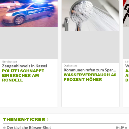
Zeugenhinweis in Kassel
Kommunen rufen zum Sparen auf
POLIZEI SCHNAPPT
A
WASSERVERBRAUCH 40
EINBRECHER AM
A
PROZENT HÖHER
RONDELL
D
THEMEN-TICKER
Der tägliche Börsen-Shot
04:59