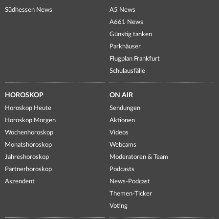
Südhessen News
A5 News
A661 News
Günstig tanken
Parkhäuser
Flugplan Frankfurt
Schulausfälle
HOROSKOP
ON AIR
Horoskop Heute
Sendungen
Horoskop Morgen
Aktionen
Wochenhoroskop
Videos
Monatshoroskop
Webcams
Jahreshoroskop
Moderatoren & Team
Partnerhoroskop
Podcasts
Aszendent
News-Podcast
Themen-Ticker
Voting