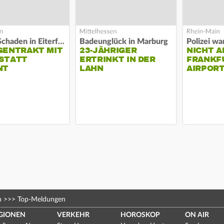
Hoher Schaden in Eiterfeld
Badeunglück in Marburg
GENTRAKT MIT
23-JÄHRIGER
NICHT A
STATT
ERTRINKT IN DER
FRANKF
NT
LAHN
AIRPORT
n
>>>
Top-Meldungen
GIONEN
VERKEHR
HOROSKOP
ON AIR