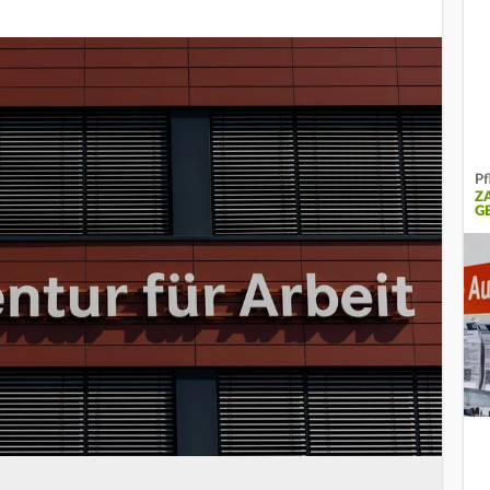
Pf
Z
G