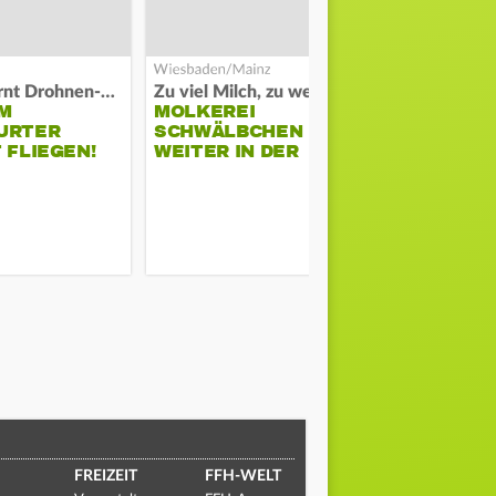
Polizei warnt Drohnen-Besitzer
Zu viel Milch, zu wenig Abnehme
M
MOLKEREI
DARMSTAD
URTER
SCHWÄLBCHEN
ERKÄMPFT
 FLIEGEN!
WEITER IN DER
GEGEN KI
KRISE
FREIZEIT
FFH-WELT