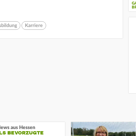
G
B
sbildung
Karriere
ews aus Hessen
ALS BEVORZUGTE