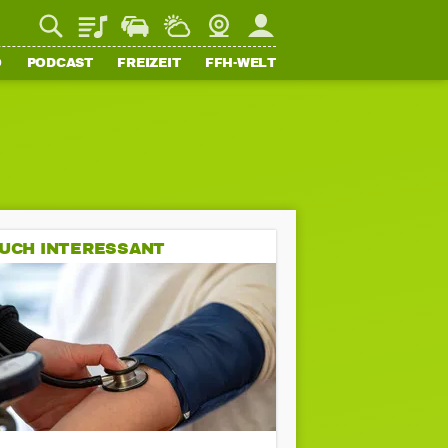
Playlist
Staupilot
Wetter
Webcam
Mein FFH
O
PODCAST
FREIZEIT
FFH-WELT
UCH INTERESSANT