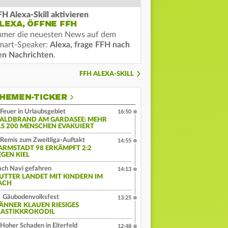
FH Alexa-Skill aktivieren
LEXA, ÖFFNE FFH
mmer die neuesten News auf dem
mart-Speaker:
Alexa, frage FFH nach
en Nachrichten
.
FFH ALEXA-SKILL
HEMEN-TICKER
Feuer in Urlaubsgebiet
16:50
ALDBRAND AM GARDASEE: MEHR
LS 200 MENSCHEN EVAKUIERT
Remis zum Zweitliga-Auftakt
14:55
ARMSTADT 98 ERKÄMPFT 2:2
EGEN KIEL
ch Navi gefahren
14:13
UTTER LANDET MIT KINDERN IM
ACH
Gäubodenvolksfest
13:25
ÄNNER KLAUEN RIESIGES
LASTIKKROKODIL
Hoher Schaden in Eiterfeld
12:48