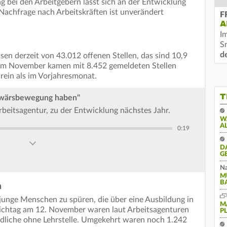
 bei den Arbeitgebern lässt sich an der Entwicklung
 Nachfrage nach Arbeitskräften ist unverändert
F
A
I
S
d
sen derzeit von 43.012 offenen Stellen, das sind 10,9
. Im November kamen mit 8.452 gemeldeten Stellen
rein als im Vorjahresmonat.
T
itwärsbewegung haben"
rbeitsagentur, zu der Entwicklung nächstes Jahr.
W
A
0:19
D
G
Na
M
B
n
unge Menschen zu spüren, die über eine Ausbildung in
M
tichtag am 12. November waren laut Arbeitsagenturen
P
ndliche ohne Lehrstelle. Umgekehrt waren noch 1.242