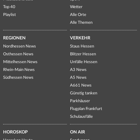
Top 40
Wetter
Playlist
Alle Orte
Alle Themen
REGIONEN
VERKEHR
Nordhessen News
Staus Hessen
Osthessen News
Blitzer Hessen
Mittelhessen News
Unfälle Hessen
Rhein-Main News
A3 News
Südhessen News
A5 News
A661 News
Günstig tanken
Parkhäuser
Flugplan Frankfurt
Schulausfälle
HOROSKOP
ON AIR