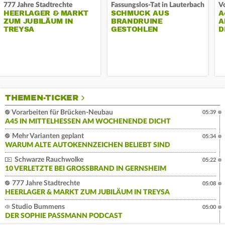
777 Jahre Stadtrechte
Fassungslos-Tat in Lauterbach
HEERLAGER & MARKT
SCHMUCK AUS
A
ZUM JUBILÄUM IN
BRANDRUINE
A
TREYSA
GESTOHLEN
D
THEMEN-TICKER
Vorarbeiten für Brücken-Neubau
05:39
A45 IN MITTELHESSEN AM WOCHENENDE DICHT
Mehr Varianten geplant
05:34
WARUM ALTE AUTOKENNZEICHEN BELIEBT SIND
Schwarze Rauchwolke
05:22
10 VERLETZTE BEI GROSSBRAND IN GERNSHEIM
777 Jahre Stadtrechte
05:08
HEERLAGER & MARKT ZUM JUBILÄUM IN TREYSA
Studio Bummens
05:00
DER SOPHIE PASSMANN PODCAST