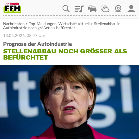
Playlist
Staupilot
Wetter
Webcam
Mein
Nachrichten
>
Top-Meldungen
,
Wirtschaft aktuell
>
Stellenabbau in
Autoindustrie noch größer als befürchtet
13.05.2026, 08:47 Uhr
Prognose der Autoindustrie
STELLENABBAU NOCH GRÖSSER ALS B
EFÜRCHTET