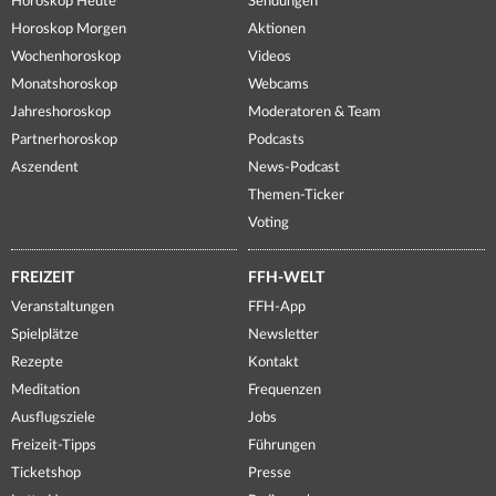
Horoskop Heute
Sendungen
Horoskop Morgen
Aktionen
Wochenhoroskop
Videos
Monatshoroskop
Webcams
Jahreshoroskop
Moderatoren & Team
Partnerhoroskop
Podcasts
Aszendent
News-Podcast
Themen-Ticker
Voting
FREIZEIT
FFH-WELT
Veranstaltungen
FFH-App
Spielplätze
Newsletter
Rezepte
Kontakt
Meditation
Frequenzen
Ausflugsziele
Jobs
Freizeit-Tipps
Führungen
Ticketshop
Presse