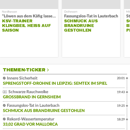
"Löwen aus dem Käfig lassen"
Fassungslos-Tat in Lauterbach
KSV-TRAINER
SCHMUCK AUS
S
KLINGBEIL HEISS AUF S
BRANDRUINE
B
AISON
GESTOHLEN
P
THEMEN-TICKER
Innere Sicherheit
20:01
SPRENGSTOFF-DROHNE IN LEIPZIG: SEMTEX IM SPIEL
Schwarze Rauchwolke
19:43
GROSSBRAND IN GERNSHEIM
Fassungslos-Tat in Lauterbach
19:25
SCHMUCK AUS BRANDRUINE GESTOHLEN
Rekord-Wassertemperatur
18:29
33,02 GRAD VOR MALLORCA