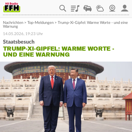
Playlist
Staupilot
Wetter
Webcam
Mein
Nachrichten
>
Top-Meldungen
>
Trump-Xi-Gipfel: Warme Worte - und eine
Warnung
14.05.2026, 19:23 Uhr
Staatsbesuch
TRUMP-XI-GIPFEL: WARME WORTE -
UND EINE WARNUNG