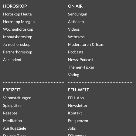
HOROSKOP
ON AIR
Horoskop Heute
Sendungen
Horoskop Morgen
Aktionen
Wochenhoroskop
Videos
Monatshoroskop
Webcams
Jahreshoroskop
Moderatoren & Team
Partnerhoroskop
Podcasts
Aszendent
News-Podcast
Themen-Ticker
Voting
FREIZEIT
FFH-WELT
Veranstaltungen
FFH-App
Spielplätze
Newsletter
Rezepte
Kontakt
Meditation
Frequenzen
Ausflugsziele
Jobs