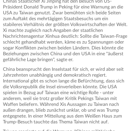
Chinas Staatschef Xi Jinping hat den Besuch von US-
Präsident Donald Trump in Peking für eine Warnung an die
USA zu Taiwan genutzt. Zwar bemühten sich beide Seiten
zum Auftakt des mehrtägigen Staatsbesuchs um ein
stabileres Verhältnis der größten Volkswirtschaften der Welt.
Xi machte zugleich nach Angaben der staatlichen
Nachrichtenagentur Xinhua deutlich: Sollte die Taiwan-Frage
schlecht gehandhabt werden, käme es zu Spannungen oder
sogar Konflikten zwischen beiden Ländern. Dies könnte die
Beziehungen zwischen China und den USA in eine "äußerst
gefährliche Lage bringen", sagte er.
China beansprucht den Inselstaat für sich, er wird aber seit
Jahrzehnten unabhängig und demokratisch regiert.
International gibt es schon lange die Befürchtung, dass sich
die Volksrepublik die Insel einverleiben könnte. Die USA
spielen in Bezug auf Taiwan eine wichtige Rolle - unter
anderem, weil sie trotz großer Kritik Pekings Taiwan mit
Waffen beliefern. Während Xis Aussagen zu Taiwan nach
außen drangen, blieb zunächst unklar, ob und was Trump
entgegnete. In einer Mitteilung aus dem Weißen Haus zum
Trump-Besuch tauchte das Thema Taiwan nicht auf.