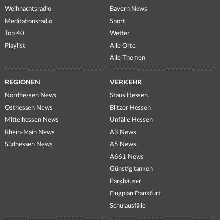
Weihnachtsradio
Bayern News
Meditationsradio
Sport
Top 40
Wetter
Playlist
Alle Orte
Alle Themen
REGIONEN
VERKEHR
Nordhessen News
Staus Hessen
Osthessen News
Blitzer Hessen
Mittelhessen News
Unfälle Hessen
Rhein-Main News
A3 News
Südhessen News
A5 News
A661 News
Günstig tanken
Parkhäuser
Flugplan Frankfurt
Schulausfälle