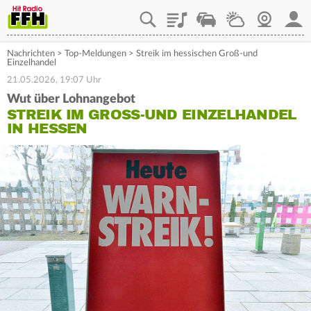
Playlist
Staupilot
Wetter
Webcam
Mein
Nachrichten
>
Top-Meldungen
>
Streik im hessischen Groß-und
Einzelhandel
21.05.2026, 19:07 Uhr
Wut über Lohnangebot
STREIK IM GROSS-UND EINZELHANDEL I
N HESSEN