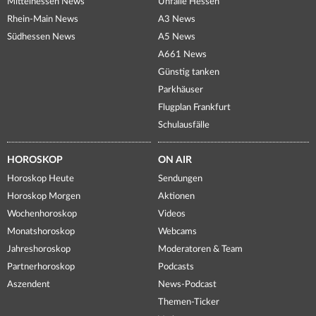
Mittelhessen News
Unfälle Hessen
Rhein-Main News
A3 News
Südhessen News
A5 News
A661 News
Günstig tanken
Parkhäuser
Flugplan Frankfurt
Schulausfälle
HOROSKOP
ON AIR
Horoskop Heute
Sendungen
Horoskop Morgen
Aktionen
Wochenhoroskop
Videos
Monatshoroskop
Webcams
Jahreshoroskop
Moderatoren & Team
Partnerhoroskop
Podcasts
Aszendent
News-Podcast
Themen-Ticker