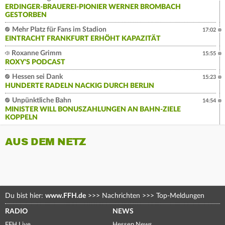
ERDINGER-BRAUEREI-PIONIER WERNER BROMBACH
GESTORBEN
Mehr Platz für Fans im Stadion
17:02
EINTRACHT FRANKFURT ERHÖHT KAPAZITÄT
Roxanne Grimm
15:55
ROXY'S PODCAST
Hessen sei Dank
15:23
HUNDERTE RADELN NACKIG DURCH BERLIN
Unpünktliche Bahn
14:54
MINISTER WILL BONUSZAHLUNGEN AN BAHN-ZIELE
KOPPELN
AUS DEM NETZ
Du bist hier:
www.FFH.de
>>>
Nachrichten
>>>
Top-Meldungen
RADIO
NEWS
FFH Live
Hessen News