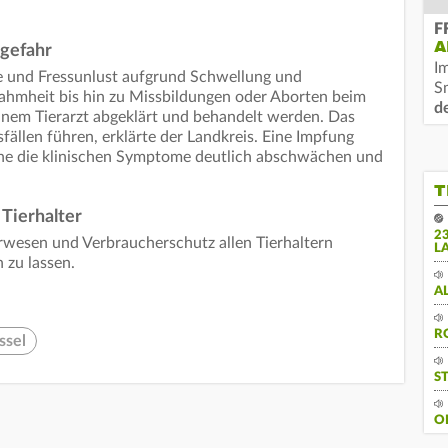
F
A
gefahr
I
e und Fressunlust aufgrund Schwellung und
S
hmheit bis hin zu Missbildungen oder Aborten beim
d
nem Tierarzt abgeklärt und behandelt werden. Das
ällen führen, erklärte der Landkreis. Eine Impfung
nne die klinischen Symptome deutlich abschwächen und
T
Tierhalter
2
rwesen und Verbraucherschutz allen Tierhaltern
L
 zu lassen.
A
R
ssel
S
O