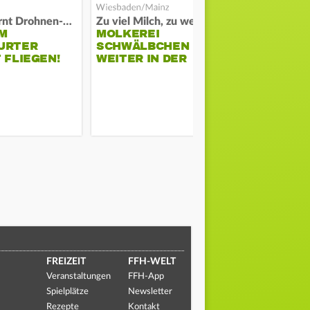
Polizei warnt Drohnen-Besitzer
Zu viel Milch, zu wenig Abnehme
M
MOLKEREI
STADTRAT
URTER
SCHWÄLBCHEN
WIEDER F
 FLIEGEN!
WEITER IN DER
SCHLAGZE
KRISE
FREIZEIT
FFH-WELT
Veranstaltungen
FFH-App
Spielplätze
Newsletter
Rezepte
Kontakt