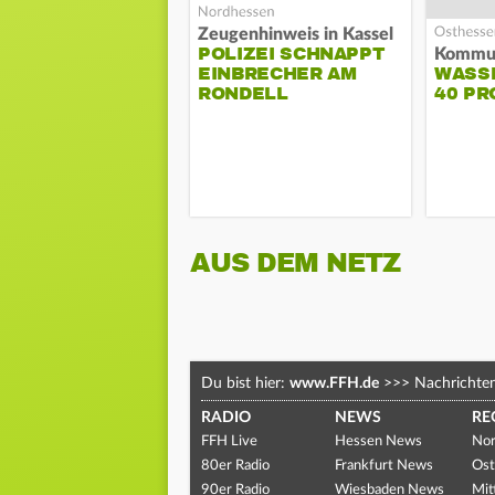
Zeugenhinweis in Kassel
POLIZEI SCHNAPPT
EINBRECHER AM
WASS
RONDELL
40 PR
AUS DEM NETZ
Du bist hier:
www.FFH.de
>>>
Nachrichte
RADIO
NEWS
RE
FFH Live
Hessen News
Nor
80er Radio
Frankfurt News
Ost
90er Radio
Wiesbaden News
Mit