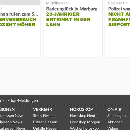
Badeunglück in Marburg
23-JÄHRIGER
NICHT A
Kommunen rufen zum Sparen auf
ERVERBRAUCH
ERTRINKT IN DER
FRANKF
OZENT HÖHER
LAHN
AIRPORT
n
>>>
Top-Meldungen
GIONEN
VERKEHR
HOROSKOP
ON AIR
dhessen News
Staus Hessen
Horoskop Heute
Sendungen
hessen News
Blitzer Hessen
Horoskop Morgen
Aktionen
telhessen News
Unfälle Hessen
Wochenhoroskop
Videos