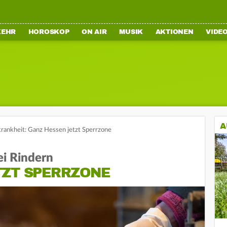
KEHR
HOROSKOP
ON AIR
MUSIK
AKTIONEN
VIDE
A
rankheit: Ganz Hessen jetzt Sperrzone
ei Rindern
TZT SPERRZONE