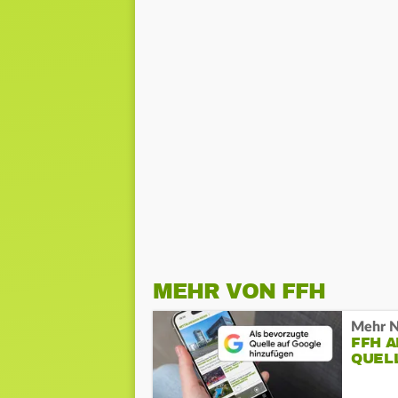
MEHR VON FFH
Mehr N
FFH 
QUEL