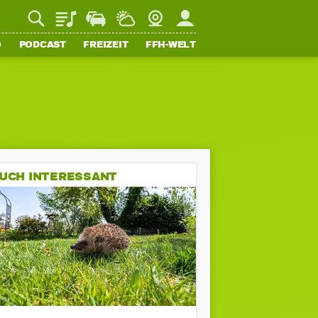
Playlist
Staupilot
Wetter
Webcam
Mein FFH
O
PODCAST
FREIZEIT
FFH-WELT
UCH INTERESSANT