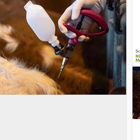
Sc
K
M