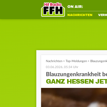
ON AIR:
NACHRICHTEN
VER
Nachrichten
>
Top-Meldungen
>
Blauzungenk
03.06.2026, 05:34 Uhr
Blauzungenkrankheit b
GANZ HESSEN JE