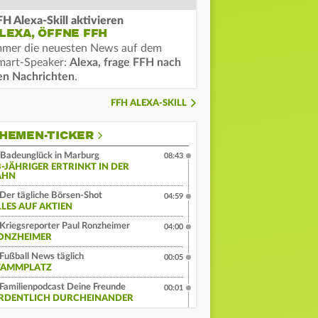
FH Alexa-Skill aktivieren
LEXA, ÖFFNE FFH
mmer die neuesten News auf dem
mart-Speaker:
Alexa, frage FFH nach
en Nachrichten
.
FFH ALEXA-SKILL
HEMEN-TICKER
Badeunglück in Marburg
08:43
3-JÄHRIGER ERTRINKT IN DER
AHN
Der tägliche Börsen-Shot
04:59
LLES AUF AKTIEN
Kriegsreporter Paul Ronzheimer
04:00
ONZHEIMER
Fußball News täglich
00:05
TAMMPLATZ
Familienpodcast Deine Freunde
00:01
RDENTLICH DURCHEINANDER