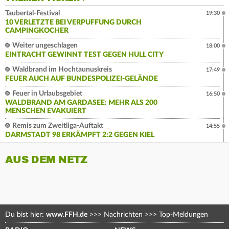
Taubertal-Festival
19:30
10 VERLETZTE BEI VERPUFFUNG DURCH
CAMPINGKOCHER
Weiter ungeschlagen
18:00
EINTRACHT GEWINNT TEST GEGEN HULL CITY
Waldbrand im Hochtaunuskreis
17:49
FEUER AUCH AUF BUNDESPOLIZEI-GELÄNDE
Feuer in Urlaubsgebiet
16:50
WALDBRAND AM GARDASEE: MEHR ALS 200
MENSCHEN EVAKUIERT
Remis zum Zweitliga-Auftakt
14:55
DARMSTADT 98 ERKÄMPFT 2:2 GEGEN KIEL
AUS DEM NETZ
Du bist hier:
www.FFH.de
>>>
Nachrichten
>>>
Top-Meldungen