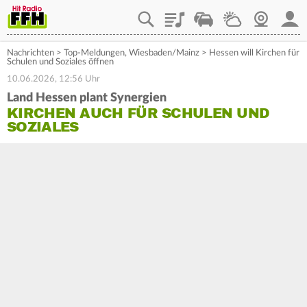
Playlist
Staupilot
Wetter
Webcam
Mein
Nachrichten
>
Top-Meldungen
,
Wiesbaden/Mainz
>
Hessen will Kirchen für
Schulen und Soziales öffnen
10.06.2026, 12:56 Uhr
Land Hessen plant Synergien
KIRCHEN AUCH FÜR SCHULEN UND
SOZIALES