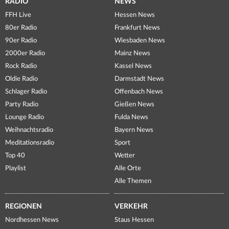
RADIO
NEWS
FFH Live
Hessen News
80er Radio
Frankfurt News
90er Radio
Wiesbaden News
2000er Radio
Mainz News
Rock Radio
Kassel News
Oldie Radio
Darmstadt News
Schlager Radio
Offenbach News
Party Radio
Gießen News
Lounge Radio
Fulda News
Weihnachtsradio
Bayern News
Meditationsradio
Sport
Top 40
Wetter
Playlist
Alle Orte
Alle Themen
REGIONEN
VERKEHR
Nordhessen News
Staus Hessen