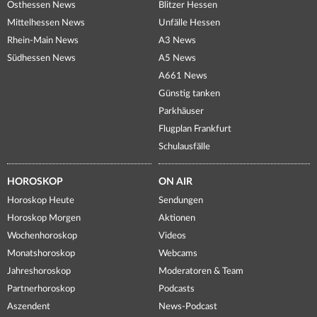
Osthessen News
Blitzer Hessen
Mittelhessen News
Unfälle Hessen
Rhein-Main News
A3 News
Südhessen News
A5 News
A661 News
Günstig tanken
Parkhäuser
Flugplan Frankfurt
Schulausfälle
HOROSKOP
ON AIR
Horoskop Heute
Sendungen
Horoskop Morgen
Aktionen
Wochenhoroskop
Videos
Monatshoroskop
Webcams
Jahreshoroskop
Moderatoren & Team
Partnerhoroskop
Podcasts
Aszendent
News-Podcast