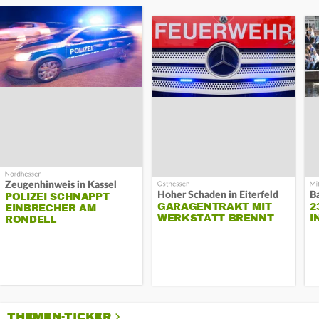
Zeugenhinweis in Kassel
Hoher Schaden in Eiterfeld
B
POLIZEI SCHNAPPT
GARAGENTRAKT MIT
2
EINBRECHER AM
WERKSTATT BRENNT
I
RONDELL
THEMEN-TICKER