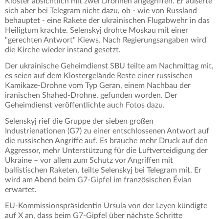
Kloster absichtlich mit zwei Drohnen angegriffen. Er äußerte
sich aber bei Telegram nicht dazu, ob - wie von Russland
behauptet - eine Rakete der ukrainischen Flugabwehr in das
Heiligtum krachte. Selenskyj drohte Moskau mit einer
"gerechten Antwort" Kiews. Nach Regierungsangaben wird
die Kirche wieder instand gesetzt.
Der ukrainische Geheimdienst SBU teilte am Nachmittag mit,
es seien auf dem Klostergelände Reste einer russischen
Kamikaze-Drohne vom Typ Geran, einem Nachbau der
iranischen Shahed-Drohne, gefunden worden. Der
Geheimdienst veröffentlichte auch Fotos dazu.
Selenskyj rief die Gruppe der sieben großen
Industrienationen (G7) zu einer entschlossenen Antwort auf
die russischen Angriffe auf. Es brauche mehr Druck auf den
Aggressor, mehr Unterstützung für die Luftverteidigung der
Ukraine – vor allem zum Schutz vor Angriffen mit
ballistischen Raketen, teilte Selenskyj bei Telegram mit. Er
wird am Abend beim G7-Gipfel im französischen Évian
erwartet.
EU-Kommissionspräsidentin Ursula von der Leyen kündigte
auf X an, dass beim G7-Gipfel über nächste Schritte