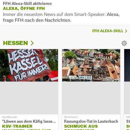
FFH Alexa-Skill aktivieren
ALEXA, ÖFFNE FFH
Immer die neuesten News auf dem Smart-Speaker:
Alexa,
frage FFH nach den Nachrichten
.
FFH ALEXA-SKILL
HESSEN
"Löwen aus dem Käfig lassen"
Fassungslos-Tat in Lauterbach
KSV-TRAINER
SCHMUCK AUS
S