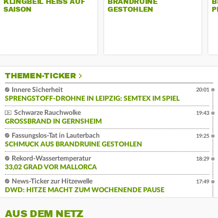
KLINGBEIL HEISS AUF S
BRANDRUINE
B
AISON
GESTOHLEN
P
THEMEN-TICKER
Innere Sicherheit
20:01
SPRENGSTOFF-DROHNE IN LEIPZIG: SEMTEX IM SPIEL
Schwarze Rauchwolke
19:43
GROSSBRAND IN GERNSHEIM
Fassungslos-Tat in Lauterbach
19:25
SCHMUCK AUS BRANDRUINE GESTOHLEN
Rekord-Wassertemperatur
18:29
33,02 GRAD VOR MALLORCA
News-Ticker zur Hitzewelle
17:49
DWD: HITZE MACHT ZUM WOCHENENDE PAUSE
AUS DEM NETZ