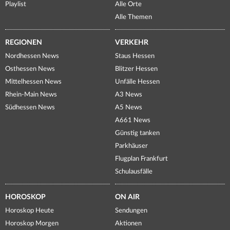
Playlist
Alle Orte
Alle Themen
REGIONEN
VERKEHR
Nordhessen News
Staus Hessen
Osthessen News
Blitzer Hessen
Mittelhessen News
Unfälle Hessen
Rhein-Main News
A3 News
Südhessen News
A5 News
A661 News
Günstig tanken
Parkhäuser
Flugplan Frankfurt
Schulausfälle
HOROSKOP
ON AIR
Horoskop Heute
Sendungen
Horoskop Morgen
Aktionen