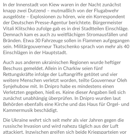
In der Innenstadt von Kiew waren in der Nacht zunächst
knapp zwei Dutzend – mutmaßlich von der Flugabwehr
ausgelöste – Explosionen zu hören, wie ein Korrespondent
der Deutschen Presse-Agentur berichtete. Bürgermeister
Vitali Klitschko zufolge gab es in drei Stadtteilen Einschläge.
Demnach kam es auch zu weitflächigen Stromausfällen und
Bränden. Etwa 30 Fahrzeuge sollen in Flammen aufgegangen
sein. Militärgouverneur Tkatschenko sprach von mehr als 40
Einschlägen in der Hauptstadt.
Auch aus anderen ukrainischen Regionen wurde heftiger
Beschuss gemeldet. Allein in Charkiw seien fünf
Rettungskräfte infolge der Luftangriffe getötet und vier
weitere Menschen verletzt worden, teilte Gouverneur Oleh
Synjehubow mit. In Dnipro habe es mindestens einen
Verletzten gegeben, hieß es. Keine dieser Angaben ließ sich
zunächst unabhängig überprüfen. In Dnipro wurden laut
Behörden ebenfalls eine Kirche und das Haus für Orgel- und
Kammermusik beschädigt.
Die Ukraine wehrt sich seit mehr als vier Jahren gegen die
russische Invasion und wird nahezu täglich aus der Luft
attackiert. Inzwischen greifen sich beide Kriegsparteien vor