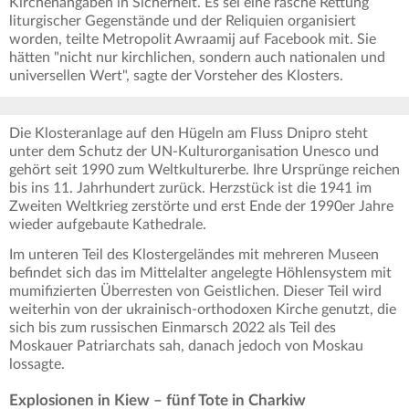
Kirchenangaben in Sicherheit. Es sei eine rasche Rettung
liturgischer Gegenstände und der Reliquien organisiert
worden, teilte Metropolit Awraamij auf Facebook mit. Sie
hätten "nicht nur kirchlichen, sondern auch nationalen und
universellen Wert", sagte der Vorsteher des Klosters.
Die Klosteranlage auf den Hügeln am Fluss Dnipro steht
unter dem Schutz der UN-Kulturorganisation Unesco und
gehört seit 1990 zum Weltkulturerbe. Ihre Ursprünge reichen
bis ins 11. Jahrhundert zurück. Herzstück ist die 1941 im
Zweiten Weltkrieg zerstörte und erst Ende der 1990er Jahre
wieder aufgebaute Kathedrale.
Im unteren Teil des Klostergeländes mit mehreren Museen
befindet sich das im Mittelalter angelegte Höhlensystem mit
mumifizierten Überresten von Geistlichen. Dieser Teil wird
weiterhin von der ukrainisch-orthodoxen Kirche genutzt, die
sich bis zum russischen Einmarsch 2022 als Teil des
Moskauer Patriarchats sah, danach jedoch von Moskau
lossagte.
Explosionen in Kiew – fünf Tote in Charkiw