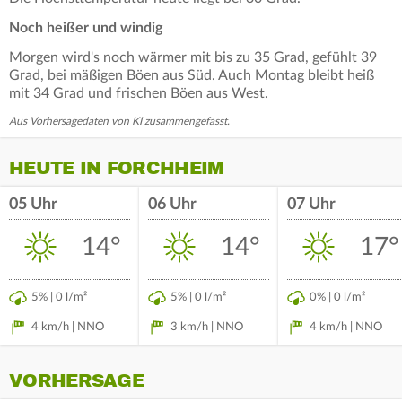
Noch heißer und windig
Morgen wird's noch wärmer mit bis zu 35 Grad, gefühlt 39
Grad, bei mäßigen Böen aus Süd. Auch Montag bleibt heiß
mit 34 Grad und frischen Böen aus West.
Aus Vorhersagedaten von KI zusammengefasst.
HEUTE IN FORCHHEIM
05 Uhr
06 Uhr
07 Uhr
14°
14°
17°
5% | 0 l/m²
5% | 0 l/m²
0% | 0 l/m²
4 km/h | NNO
3 km/h | NNO
4 km/h | NNO
VORHERSAGE