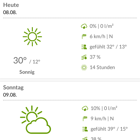
Heute
08.08.
0% | 0 l/m²
6 km/h | N
gefühlt 32° / 13°
37 %
30°
/ 12°
14 Stunden
Sonnig
Sonntag
09.08.
10% | 0 l/m²
9 km/h | N
gefühlt 39° / 15°
38 %