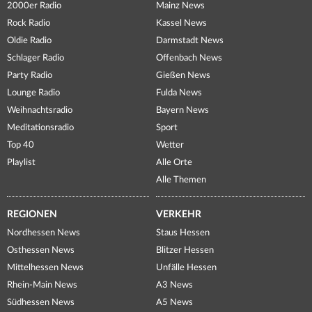
2000er Radio
Mainz News
Rock Radio
Kassel News
Oldie Radio
Darmstadt News
Schlager Radio
Offenbach News
Party Radio
Gießen News
Lounge Radio
Fulda News
Weihnachtsradio
Bayern News
Meditationsradio
Sport
Top 40
Wetter
Playlist
Alle Orte
Alle Themen
REGIONEN
VERKEHR
Nordhessen News
Staus Hessen
Osthessen News
Blitzer Hessen
Mittelhessen News
Unfälle Hessen
Rhein-Main News
A3 News
Südhessen News
A5 News