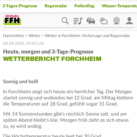
3-Tages-Prognose
Regenradar
Pollenflug
Wasser-Temperat
Playlist
Staupilot
Wetter
Webcam
Mein
Nachrichten
>
Wetter
>
Wetter in Forchheim: Vorhersage und Regenradar
08.08.2026, 05:02 Uhr
Heute, morgen und 3-Tage-Prognose
WETTERBERICHT FORCHHEIM
Sonnig und heiß
In Forchheim zeigt sich heute ein herrlicher Tag. Der Morgen
startet sonnig und wolkenlos bei 12 Grad, am Mittag klettern
die Temperaturen auf 28 Grad, gefühlt sogar 31 Grad.
Mit 14 Sonnenstunden gibt's reichlich Sonne satt, und am
späten Abend bleibt's klar. Morgen früh zieht es sich etwas
zu, es wird wolkig.
Die Höchsttemperatur heute liegt bei 30 Grad.