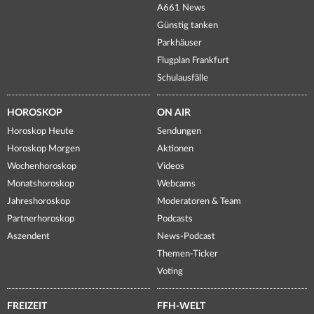
A661 News
Günstig tanken
Parkhäuser
Flugplan Frankfurt
Schulausfälle
HOROSKOP
ON AIR
Horoskop Heute
Sendungen
Horoskop Morgen
Aktionen
Wochenhoroskop
Videos
Monatshoroskop
Webcams
Jahreshoroskop
Moderatoren & Team
Partnerhoroskop
Podcasts
Aszendent
News-Podcast
Themen-Ticker
Voting
FREIZEIT
FFH-WELT