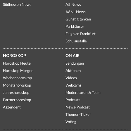
Südhessen News
A5 News
A661 News
Günstig tanken
Parkhäuser
Flugplan Frankfurt
Schulausfälle
HOROSKOP
ON AIR
Horoskop Heute
Sendungen
Horoskop Morgen
Aktionen
Wochenhoroskop
Videos
Monatshoroskop
Webcams
Jahreshoroskop
Moderatoren & Team
Partnerhoroskop
Podcasts
Aszendent
News-Podcast
Themen-Ticker
Voting