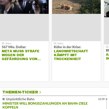
567 Mio. Dollar:
Kühe in der Krise:
B
META MUSS STRAFE
LANDWIRTSCHAFT
A
WEGEN DER
KÄMPFT MIT
I
GEFÄHRDUNG VON…
TROCKENHEIT
THEMEN-TICKER
Unpünktliche Bahn
12:39
MINISTER WILL BONUSZAHLUNGEN AN BAHN-ZIELE
KOPPELN