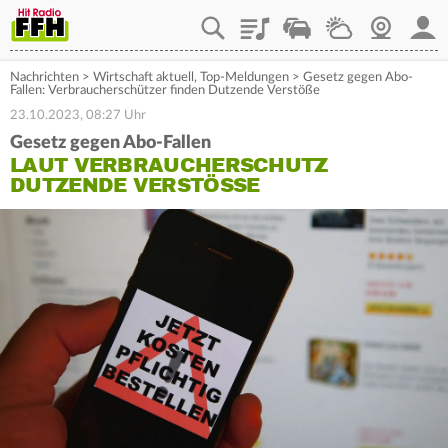
Playlist
Staupilot
Wetter
Webcam
Mein
Nachrichten
>
Wirtschaft aktuell
,
Top-Meldungen
>
Gesetz gegen Abo-
Fallen: Verbraucherschützer finden Dutzende Verstöße
23.10.2023, 08:27 Uhr
Gesetz gegen Abo-Fallen
LAUT VERBRAUCHERSCHUTZ
DUTZENDE VERSTÖSSE