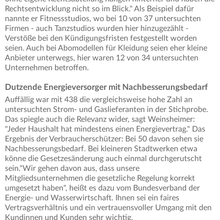
Rechtsentwicklung nicht so im Blick." Als Beispiel dafür
nannte er Fitnessstudios, wo bei 10 von 37 untersuchten
Firmen - auch Tanzstudios wurden hier hinzugezählt -
Verstöße bei den Kündigungsfristen festgestellt worden
seien. Auch bei Abomodellen für Kleidung seien eher kleine
Anbieter unterwegs, hier waren 12 von 34 untersuchten
Unternehmen betroffen.
Dutzende Energieversorger mit Nachbesserungsbedarf
Auffällig war mit 438 die vergleichsweise hohe Zahl an
untersuchten Strom- und Gaslieferanten in der Stichprobe.
Das spiegle auch die Relevanz wider, sagt Weinsheimer:
"Jeder Haushalt hat mindestens einen Energievertrag." Das
Ergebnis der Verbraucherschützer: Bei 50 davon sehen sie
Nachbesserungsbedarf. Bei kleineren Stadtwerken etwa
könne die Gesetzesänderung auch einmal durchgerutscht
sein."Wir gehen davon aus, dass unsere
Mitgliedsunternehmen die gesetzliche Regelung korrekt
umgesetzt haben", heißt es dazu vom Bundesverband der
Energie- und Wasserwirtschaft. Ihnen sei ein faires
Vertragsverhältnis und ein vertrauensvoller Umgang mit den
Kundinnen und Kunden sehr wichtig.