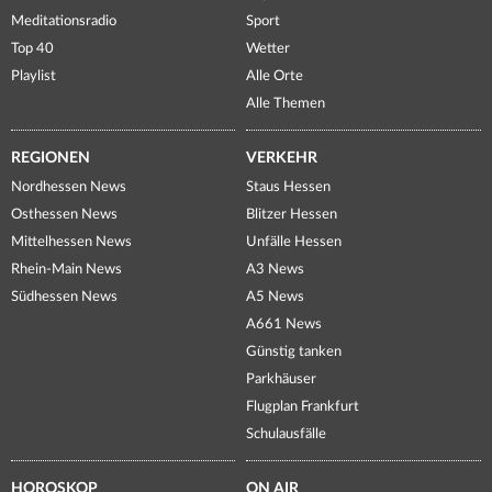
Meditationsradio
Sport
Top 40
Wetter
Playlist
Alle Orte
Alle Themen
REGIONEN
VERKEHR
Nordhessen News
Staus Hessen
Osthessen News
Blitzer Hessen
Mittelhessen News
Unfälle Hessen
Rhein-Main News
A3 News
Südhessen News
A5 News
A661 News
Günstig tanken
Parkhäuser
Flugplan Frankfurt
Schulausfälle
HOROSKOP
ON AIR