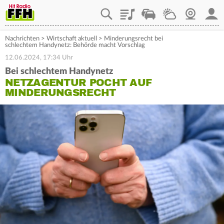
Playlist
Staupilot
Wetter
Webcam
Mein
Nachrichten
>
Wirtschaft aktuell
>
Minderungsrecht bei
schlechtem Handynetz: Behörde macht Vorschlag
12.06.2024, 17:34 Uhr
Bei schlechtem Handynetz
NETZAGENTUR POCHT AUF
MINDERUNGSRECHT