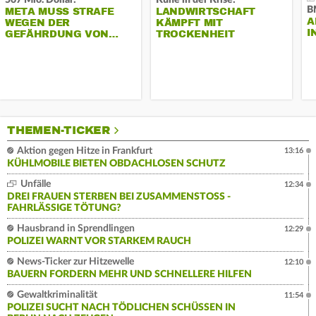
567 Mio. Dollar:
Kühe in der Krise:
B
META MUSS STRAFE
LANDWIRTSCHAFT
A
WEGEN DER
KÄMPFT MIT
I
GEFÄHRDUNG VON…
TROCKENHEIT
THEMEN-TICKER
Aktion gegen Hitze in Frankfurt
13:16
KÜHLMOBILE BIETEN OBDACHLOSEN SCHUTZ
Unfälle
12:34
DREI FRAUEN STERBEN BEI ZUSAMMENSTOSS - F
AHRLÄSSIGE TÖTUNG?
Hausbrand in Sprendlingen
12:29
POLIZEI WARNT VOR STARKEM RAUCH
News-Ticker zur Hitzewelle
12:10
BAUERN FORDERN MEHR UND SCHNELLERE HILFEN
Gewaltkriminalität
11:54
POLIZEI SUCHT NACH TÖDLICHEN SCHÜSSEN IN