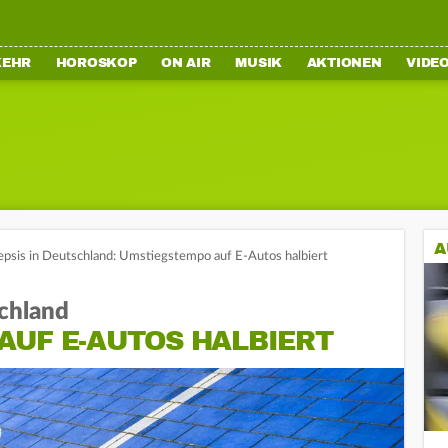
KEHR
HOROSKOP
ON AIR
MUSIK
AKTIONEN
VIDE
A
epsis in Deutschland: Umstiegstempo auf E-Autos halbiert
schland
AUF E-AUTOS HALBIERT