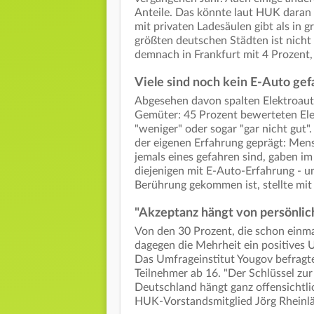
Anteile. Das könnte laut HUK daran 
mit privaten Ladesäulen gibt als in 
größten deutschen Städten ist nicht
demnach in Frankfurt mit 4 Prozent, 
Viele sind noch kein E-Auto ge
Abgesehen davon spalten Elektroaut
Gemüter: 45 Prozent bewerteten Elek
"weniger" oder sogar "gar nicht gut"
der eigenen Erfahrung geprägt: Mens
jemals eines gefahren sind, gaben im 
diejenigen mit E-Auto-Erfahrung - un
Berührung gekommen ist, stellte mit
"Akzeptanz hängt von persönlic
Von den 30 Prozent, die schon einma
dagegen die Mehrheit ein positives U
Das Umfrageinstitut Yougov befragt
Teilnehmer ab 16. "Der Schlüssel zu
Deutschland hängt ganz offensichtli
HUK-Vorstandsmitglied Jörg Rheinlä