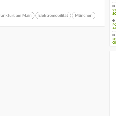
S
S
rankfurt am Main
Elektromobilität
München
P
A
F
O