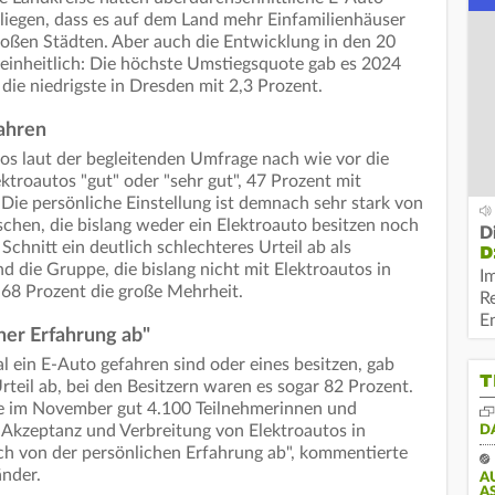
liegen, dass es auf dem Land mehr Einfamilienhäuser
großen Städten. Aber auch die Entwicklung in den 20
 einheitlich: Die höchste Umstiegsquote gab es 2024
die niedrigste in Dresden mit 2,3 Prozent.
fahren
os laut der begleitenden Umfrage nach wie vor die
troautos "gut" oder "sehr gut", 47 Prozent mit
. Die persönliche Einstellung ist demnach sehr stark von
chen, die bislang weder ein Elektroauto besitzen noch
D
Schnitt ein deutlich schlechteres Urteil ab als
D
d die Gruppe, die bislang nicht mit Elektroautos in
I
 68 Prozent die große Mehrheit.
R
E
her Erfahrung ab"
l ein E-Auto gefahren sind oder eines besitzen, gab
T
rteil ab, bei den Besitzern waren es sogar 82 Prozent.
e im November gut 4.100 Teilnehmerinnen und
r Akzeptanz und Verbreitung von Elektroautos in
D
ch von der persönlichen Erfahrung ab", kommentierte
nder.
A
S