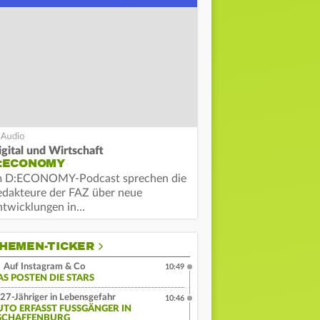
igital und Wirtschaft
:ECONOMY
m D:ECONOMY-Podcast sprechen die
edakteure der FAZ über neue
ntwicklungen in…
HEMEN-TICKER
Auf Instagram & Co
10:49
AS POSTEN DIE STARS
27-Jähriger in Lebensgefahr
10:46
UTO ERFASST FUSSGÄNGER IN A
CHAFFENBURG