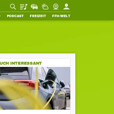
Playlist
Staupilot
Wetter
Webcam
Mein FFH
O
PODCAST
FREIZEIT
FFH-WELT
UCH INTERESSANT