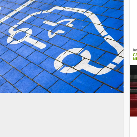
Im
G
N