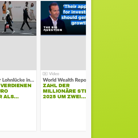
Kosten der Lohnlücke in der EU:
World Wealth Report:
 VERDIENEN
ZAHL DER
URO
MILLIONÄRE STEIGT
SONNENST
R ALS…
2025 UM ZWEI…
HÜHNERST