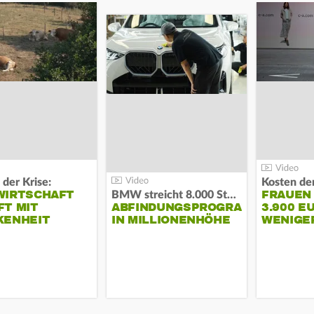
 der Krise:
WIRTSCHAFT
FRAUEN
BMW streicht 8.000 Stellen:
T MIT
ABFINDUNGSPROGRAMM
3.900 E
KENHEIT
IN MILLIONENHÖHE
WENIGE