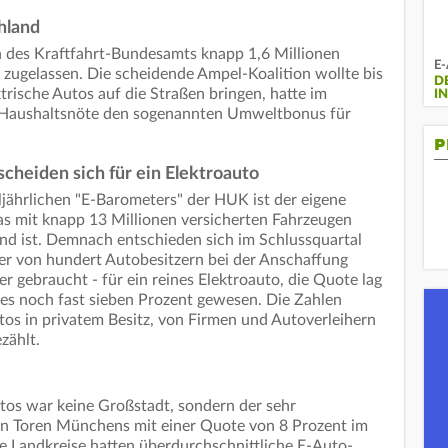
hland
 des Kraftfahrt-Bundesamts knapp 1,6 Millionen
E-
 zugelassen. Die scheidende Ampel-Koalition wollte bis
D
ktrische Autos auf die Straßen bringen, hatte im
I
 Haushaltsnöte den sogenannten Umweltbonus für
P
cheiden sich für ein Elektroauto
jährlichen "E-Barometers" der HUK ist der eigene
 mit knapp 13 Millionen versicherten Fahrzeugen
nd ist. Demnach entschieden sich im Schlussquartal
ier von hundert Autobesitzern bei der Anschaffung
r gebraucht - für ein reines Elektroauto, die Quote lag
es noch fast sieben Prozent gewesen. Die Zahlen
utos in privatem Besitz, von Firmen und Autoverleihern
zählt.
tos war keine Großstadt, sondern der sehr
n Toren Münchens mit einer Quote von 8 Prozent im
e Landkreise hatten überdurchschnittliche E-Auto-