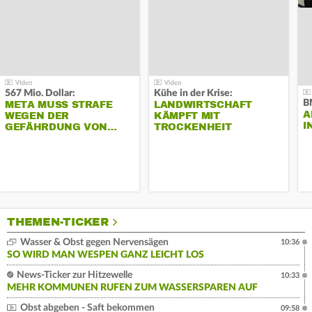
567 Mio. Dollar:
Kühe in der Krise:
B
META MUSS STRAFE
LANDWIRTSCHAFT
A
WEGEN DER
KÄMPFT MIT
I
GEFÄHRDUNG VON…
TROCKENHEIT
THEMEN-TICKER
Wasser & Obst gegen Nervensägen
10:36
SO WIRD MAN WESPEN GANZ LEICHT LOS
News-Ticker zur Hitzewelle
10:33
MEHR KOMMUNEN RUFEN ZUM WASSERSPAREN AUF
Obst abgeben - Saft bekommen
09:58