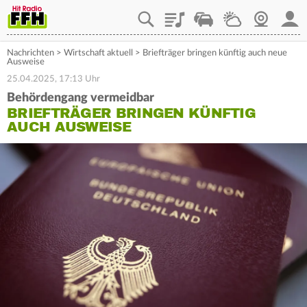
Playlist
Staupilot
Wetter
Webcam
Mein
Nachrichten
>
Wirtschaft aktuell
>
Briefträger bringen künftig auch neue
Ausweise
25.04.2025, 17:13 Uhr
Behördengang vermeidbar
BRIEFTRÄGER BRINGEN KÜNFTIG
AUCH AUSWEISE