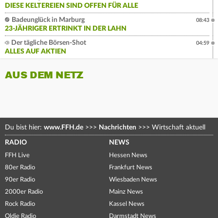
DIESE KELTEREIEN SIND OFFEN FÜR ALLE
Badeunglück in Marburg
08:43
23-JÄHRIGER ERTRINKT IN DER LAHN
Der tägliche Börsen-Shot
04:59
ALLES AUF AKTIEN
AUS DEM NETZ
Du bist hier:
www.FFH.de
>>>
Nachrichten
>>>
Wirtschaft aktuell
RADIO
NEWS
FFH Live
Hessen News
80er Radio
Frankfurt News
90er Radio
Wiesbaden News
2000er Radio
Mainz News
Rock Radio
Kassel News
Oldie Radio
Darmstadt News