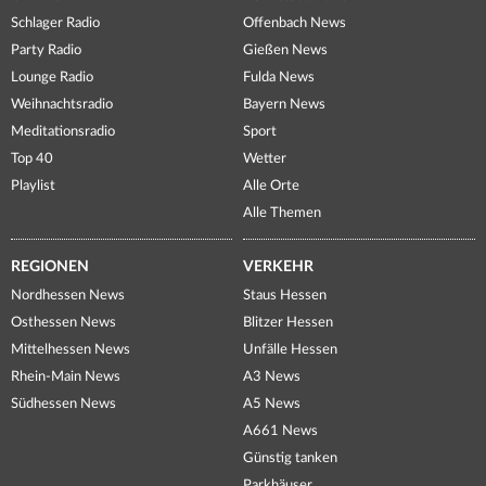
Schlager Radio
Offenbach News
Party Radio
Gießen News
Lounge Radio
Fulda News
Weihnachtsradio
Bayern News
Meditationsradio
Sport
Top 40
Wetter
Playlist
Alle Orte
Alle Themen
REGIONEN
VERKEHR
Nordhessen News
Staus Hessen
Osthessen News
Blitzer Hessen
Mittelhessen News
Unfälle Hessen
Rhein-Main News
A3 News
Südhessen News
A5 News
A661 News
Günstig tanken
Parkhäuser