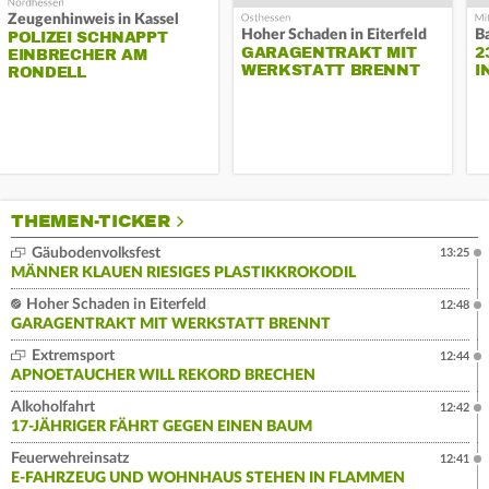
Zeugenhinweis in Kassel
Hoher Schaden in Eiterfeld
B
POLIZEI SCHNAPPT
GARAGENTRAKT MIT
2
EINBRECHER AM
WERKSTATT BRENNT
I
RONDELL
THEMEN-TICKER
Gäubodenvolksfest
13:25
MÄNNER KLAUEN RIESIGES PLASTIKKROKODIL
Hoher Schaden in Eiterfeld
12:48
GARAGENTRAKT MIT WERKSTATT BRENNT
Extremsport
12:44
APNOETAUCHER WILL REKORD BRECHEN
Alkoholfahrt
12:42
17-JÄHRIGER FÄHRT GEGEN EINEN BAUM
Feuerwehreinsatz
12:41
E-FAHRZEUG UND WOHNHAUS STEHEN IN FLAMMEN