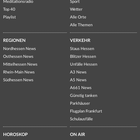
Meditationsradio
Sport
Top 40
Wetter
Playlist
Alle Orte
Alle Themen
REGIONEN
VERKEHR
Nordhessen News
Staus Hessen
Osthessen News
Blitzer Hessen
Mittelhessen News
Unfälle Hessen
Rhein-Main News
A3 News
Südhessen News
A5 News
A661 News
Günstig tanken
Parkhäuser
Flugplan Frankfurt
Schulausfälle
HOROSKOP
ON AIR