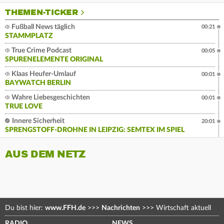
THEMEN-TICKER
Fußball News täglich
00:21
STAMMPLATZ
True Crime Podcast
00:05
SPURENELEMENTE ORIGINAL
Klaas Heufer-Umlauf
00:01
BAYWATCH BERLIN
Wahre Liebesgeschichten
00:01
TRUE LOVE
Innere Sicherheit
20:01
SPRENGSTOFF-DROHNE IN LEIPZIG: SEMTEX IM SPIEL
AUS DEM NETZ
Du bist hier:
www.FFH.de
>>>
Nachrichten
>>>
Wirtschaft aktuell
RADIO
NEWS