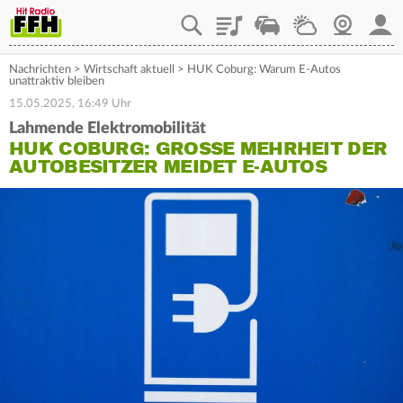
Playlist
Staupilot
Wetter
Webcam
Mein
Nachrichten
>
Wirtschaft aktuell
>
HUK Coburg: Warum E-Autos
unattraktiv bleiben
15.05.2025, 16:49 Uhr
Lahmende Elektromobilität
HUK COBURG: GROSSE MEHRHEIT DER A
UTOBESITZER MEIDET E-AUTOS