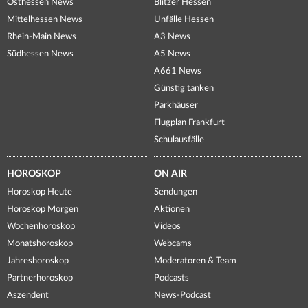
Osthessen News
Blitzer Hessen
Mittelhessen News
Unfälle Hessen
Rhein-Main News
A3 News
Südhessen News
A5 News
A661 News
Günstig tanken
Parkhäuser
Flugplan Frankfurt
Schulausfälle
HOROSKOP
ON AIR
Horoskop Heute
Sendungen
Horoskop Morgen
Aktionen
Wochenhoroskop
Videos
Monatshoroskop
Webcams
Jahreshoroskop
Moderatoren & Team
Partnerhoroskop
Podcasts
Aszendent
News-Podcast