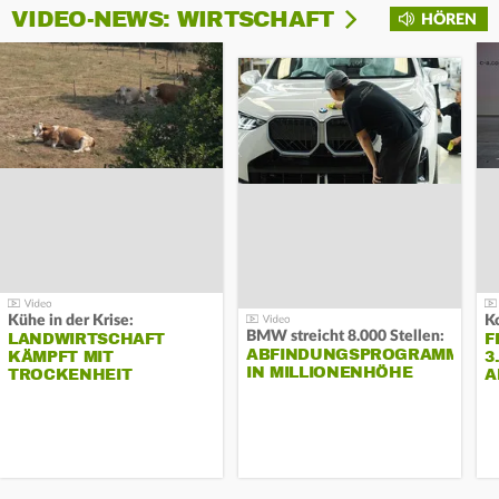
VIDEO-NEWS: WIRTSCHAFT
HÖREN
Kühe in der Krise:
BMW streicht 8.000 Stellen:
LANDWIRTSCHAFT
F
ABFINDUNGSPROGRAMM
KÄMPFT MIT
3
IN MILLIONENHÖHE
TROCKENHEIT
A