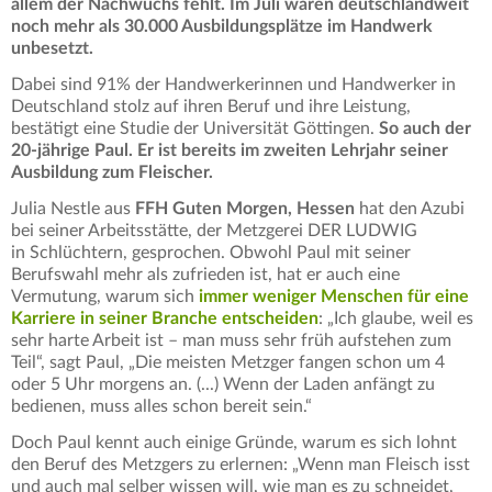
allem der Nachwuchs fehlt. Im Juli waren deutschlandweit
noch mehr als 30.000 Ausbildungsplätze im Handwerk
unbesetzt.
Dabei sind 91% der Handwerkerinnen und Handwerker in
Deutschland stolz auf ihren Beruf und ihre Leistung,
bestätigt eine Studie der Universität Göttingen.
So auch der
20-jährige Paul. Er ist bereits im zweiten Lehrjahr seiner
Ausbildung zum Fleischer.
Julia Nestle aus
FFH Guten Morgen, Hessen
hat den Azubi
bei seiner Arbeitsstätte, der Metzgerei DER LUDWIG
in Schlüchtern, gesprochen. Obwohl Paul mit seiner
Berufswahl mehr als zufrieden ist, hat er auch eine
Vermutung, warum sich
immer weniger Menschen für eine
Karriere in seiner Branche entscheiden
: „Ich glaube, weil es
sehr harte Arbeit ist – man muss sehr früh aufstehen zum
Teil“, sagt Paul, „Die meisten Metzger fangen schon um 4
oder 5 Uhr morgens an. (...) Wenn der Laden anfängt zu
bedienen, muss alles schon bereit sein.“
Doch Paul kennt auch einige Gründe, warum es sich lohnt
den Beruf des Metzgers zu erlernen: „Wenn man Fleisch isst
und auch mal selber wissen will, wie man es zu schneidet,