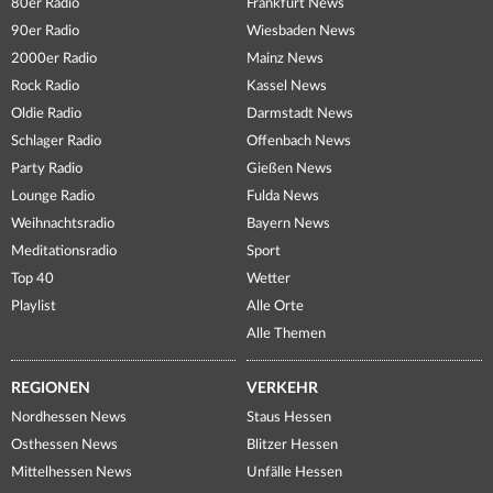
80er Radio
Frankfurt News
90er Radio
Wiesbaden News
2000er Radio
Mainz News
Rock Radio
Kassel News
Oldie Radio
Darmstadt News
Schlager Radio
Offenbach News
Party Radio
Gießen News
Lounge Radio
Fulda News
Weihnachtsradio
Bayern News
Meditationsradio
Sport
Top 40
Wetter
Playlist
Alle Orte
Alle Themen
REGIONEN
VERKEHR
Nordhessen News
Staus Hessen
Osthessen News
Blitzer Hessen
Mittelhessen News
Unfälle Hessen