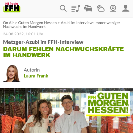
Playlist
Staupilot
Wetter
Webcam
Mein
On Air
>
Guten Morgen Hessen
>
Azubi im Interview: Immer weniger
Nachwuchs im Handwerk
24.08.2022, 16:01 Uhr
Metzger-Azubi im FFH-Interview
DARUM FEHLEN NACHWUCHSKRÄFTE
IM HANDWERK
Autorin
Laura Frank