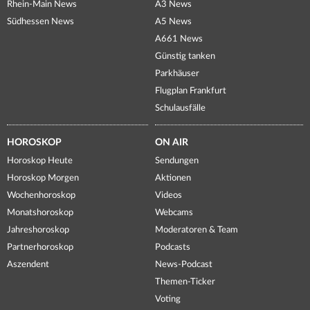
Rhein-Main News
A3 News
Südhessen News
A5 News
A661 News
Günstig tanken
Parkhäuser
Flugplan Frankfurt
Schulausfälle
HOROSKOP
ON AIR
Horoskop Heute
Sendungen
Horoskop Morgen
Aktionen
Wochenhoroskop
Videos
Monatshoroskop
Webcams
Jahreshoroskop
Moderatoren & Team
Partnerhoroskop
Podcasts
Aszendent
News-Podcast
Themen-Ticker
Voting