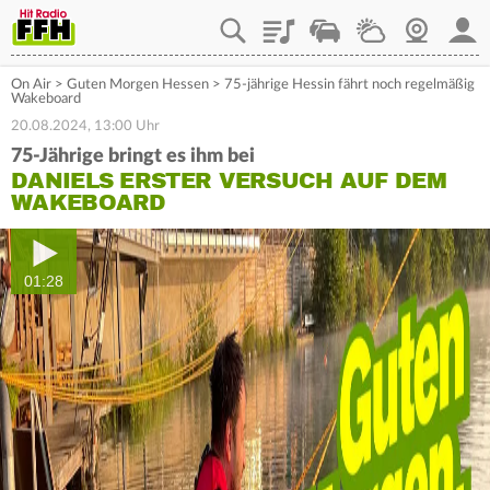
Playlist
Staupilot
Wetter
Webcam
Mein
On Air
>
Guten Morgen Hessen
>
75-jährige Hessin fährt noch regelmäßig
Wakeboard
20.08.2024, 13:00 Uhr
75-Jährige bringt es ihm bei
DANIELS ERSTER VERSUCH AUF DEM
WAKEBOARD
01:28