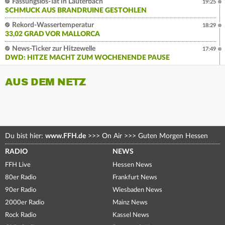
Fassungslos-Tat in Lauterbach
19:25
SCHMUCK AUS BRANDRUINE GESTOHLEN
Rekord-Wassertemperatur
18:29
33,02 GRAD VOR MALLORCA
News-Ticker zur Hitzewelle
17:49
DWD: HITZE MACHT ZUM WOCHENENDE PAUSE
AUS DEM NETZ
Du bist hier:
www.FFH.de
>>>
On Air
>>>
Guten Morgen Hessen
RADIO
NEWS
FFH Live
Hessen News
80er Radio
Frankfurt News
90er Radio
Wiesbaden News
2000er Radio
Mainz News
Rock Radio
Kassel News