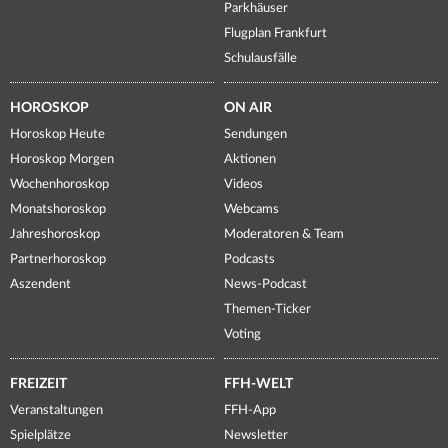
Parkhäuser
Flugplan Frankfurt
Schulausfälle
HOROSKOP
ON AIR
Horoskop Heute
Sendungen
Horoskop Morgen
Aktionen
Wochenhoroskop
Videos
Monatshoroskop
Webcams
Jahreshoroskop
Moderatoren & Team
Partnerhoroskop
Podcasts
Aszendent
News-Podcast
Themen-Ticker
Voting
FREIZEIT
FFH-WELT
Veranstaltungen
FFH-App
Spielplätze
Newsletter