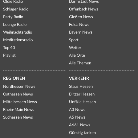
Oldie Radio
Darmstadt News
Schlager Radio
Offenbach News
Party Radio
Gießen News
Lounge Radio
Fulda News
Weihnachtsradio
Bayern News
Meditationsradio
Sport
Top 40
Wetter
Playlist
Alle Orte
Alle Themen
REGIONEN
VERKEHR
Nordhessen News
Staus Hessen
Osthessen News
Blitzer Hessen
Mittelhessen News
Unfälle Hessen
Rhein-Main News
A3 News
Südhessen News
A5 News
A661 News
Günstig tanken