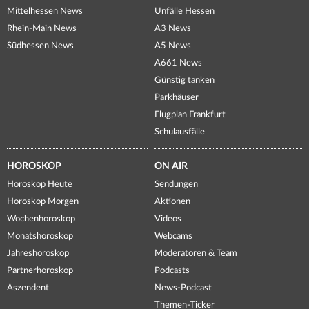
Mittelhessen News
Unfälle Hessen
Rhein-Main News
A3 News
Südhessen News
A5 News
A661 News
Günstig tanken
Parkhäuser
Flugplan Frankfurt
Schulausfälle
HOROSKOP
ON AIR
Horoskop Heute
Sendungen
Horoskop Morgen
Aktionen
Wochenhoroskop
Videos
Monatshoroskop
Webcams
Jahreshoroskop
Moderatoren & Team
Partnerhoroskop
Podcasts
Aszendent
News-Podcast
Themen-Ticker