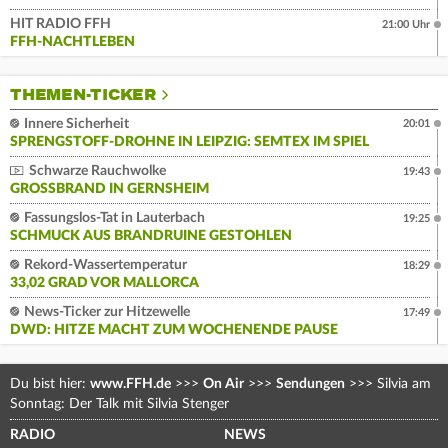
HIT RADIO FFH
21:00 Uhr
FFH-NACHTLEBEN
THEMEN-TICKER
Innere Sicherheit
20:01
SPRENGSTOFF-DROHNE IN LEIPZIG: SEMTEX IM SPIEL
Schwarze Rauchwolke
19:43
GROSSBRAND IN GERNSHEIM
Fassungslos-Tat in Lauterbach
19:25
SCHMUCK AUS BRANDRUINE GESTOHLEN
Rekord-Wassertemperatur
18:29
33,02 GRAD VOR MALLORCA
News-Ticker zur Hitzewelle
17:49
DWD: HITZE MACHT ZUM WOCHENENDE PAUSE
Du bist hier:
www.FFH.de
>>>
On Air
>>>
Sendungen
>>>
Silvia am
Sonntag: Der Talk mit Silvia Stenger
RADIO
NEWS