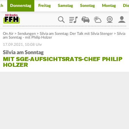
ch
Donnerstag
Freitag
Samstag
Sonntag
Montag
Di
Playlist
Staupilot
Wetter
Webcam
Mein
On Air
>
Sendungen
>
Silvia am Sonntag: Der Talk mit Silvia Stenger
>
Silvia
am Sonntag - mit Philip Holzer
17.09.2021, 10:08 Uhr
Silvia am Sonntag
MIT SGE-AUFSICHTSRATS-CHEF PHILIP
HOLZER