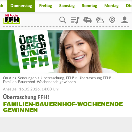
ch
Donnerstag
Freitag
Samstag
Sonntag
Montag
Di
Playlist
Staupilot
Wetter
Webcam
Mein
On Air
>
Sendungen
>
Überraschung, FFH!
>
Überraschung FFH! –
Familien-Bauernhof-Wochenende gewinnen
Anzeige | 16.05.2026, 14:00 Uhr
Überraschung FFH!
FAMILIEN-BAUERNHOF-WOCHENENDE
GEWINNEN