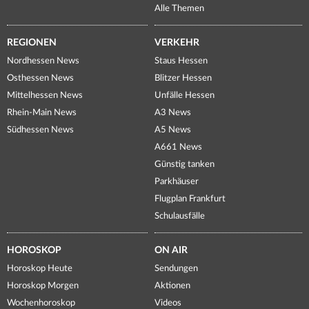
Alle Themen
REGIONEN
VERKEHR
Nordhessen News
Staus Hessen
Osthessen News
Blitzer Hessen
Mittelhessen News
Unfälle Hessen
Rhein-Main News
A3 News
Südhessen News
A5 News
A661 News
Günstig tanken
Parkhäuser
Flugplan Frankfurt
Schulausfälle
HOROSKOP
ON AIR
Horoskop Heute
Sendungen
Horoskop Morgen
Aktionen
Wochenhoroskop
Videos