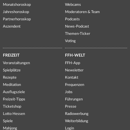
Monatshoroskop
Webcams
Jahreshoroskop
Moderatoren & Team
Partnerhoroskop
Podcasts
Aszendent
News-Podcast
Themen-Ticker
Voting
FREIZEIT
FFH-WELT
Veranstaltungen
FFH-App
Spielplätze
Newsletter
Rezepte
Kontakt
Meditation
Frequenzen
Ausflugsziele
Jobs
Freizeit-Tipps
Führungen
Ticketshop
Presse
Lotto Hessen
Radiowerbung
Spiele
Weiterbildung
Mahjong
Login