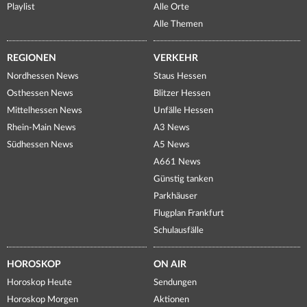
Playlist
Alle Orte
Alle Themen
REGIONEN
VERKEHR
Nordhessen News
Staus Hessen
Osthessen News
Blitzer Hessen
Mittelhessen News
Unfälle Hessen
Rhein-Main News
A3 News
Südhessen News
A5 News
A661 News
Günstig tanken
Parkhäuser
Flugplan Frankfurt
Schulausfälle
HOROSKOP
ON AIR
Horoskop Heute
Sendungen
Horoskop Morgen
Aktionen