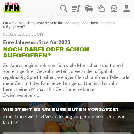
Playlist
Staupilot
Wetter
Webcam
Mein
On Air
>
Neujahrsvorsätze: Seid ihr noch dabei oder habt ihr schon
aufgegeben?
03.02.2023, 13:51 Uhr
Eure Jahresvorätze für 2023
NOCH DABEI ODER SCHON
AUFGEGEBEN?
Zu Jahresbeginn nehmen sich viele Menschen traditionell
vor, einige ihrer Gewohnheiten zu verändern. Egal ob
regelmäßig Sport treiben, weniger Fleisch auf dem Teller oder
mehr Zeit mit der Familie verbringen... Nun ist das Jahr
bereits einen Monat alt - Zeit für eine kurze
Zwischenbilanz...
WIE STEHT ES UM EURE GUTEN VORSÄTZE?
Zum Jahreswechsel Veränderung vorgenommen? Und, wie
läuft's?