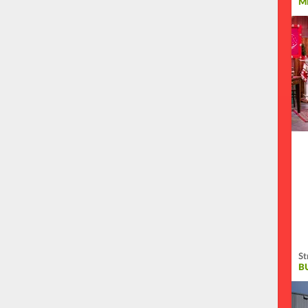
M
St
B