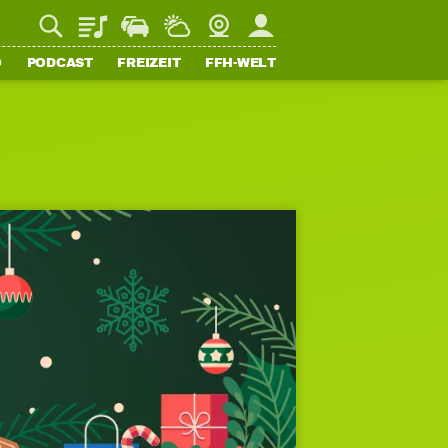
Playlist
Staupilot
Wetter
Webcam
Mein FFH
O
PODCAST
FREIZEIT
FFH-WELT