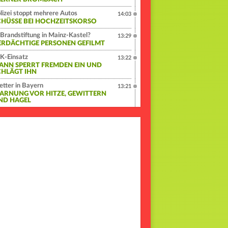
lizei stoppt mehrere Autos
14:03
CHÜSSE BEI HOCHZEITSKORSO
Brandstiftung in Mainz-Kastel?
13:29
ERDÄCHTIGE PERSONEN GEFILMT
K-Einsatz
13:22
ANN SPERRT FREMDEN EIN UND
CHLÄGT IHN
tter in Bayern
13:21
ARNUNG VOR HITZE, GEWITTERN
ND HAGEL