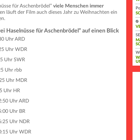
lnüsse für Aschenbrödel”
viele Menschen immer
Po
n läuft der Film auch dieses Jahr zu Weihnachten ein
S
en.
V
i Haselnüsse für Aschenbrödel” auf einen Blick
SE
:30 Uhr ARD
M
S
:25 Uhr WDR
We
W
35 Uhr SWR
U
25 Uhr rbb
7:25 Uhr MDR
15 Uhr HR
2:50 Uhr ARD
5:00 Uhr BR
16:25 Uhr NDR
20:15 Uhr WDR