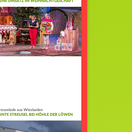
EHR UMSATZ IM WEIHNACHTGESCHÄFT
reuselade aus Wiesbaden
UNTE STREUSEL BEI HÖHLE DER LÖWEN