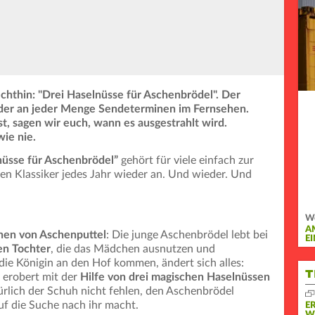
chthin: "Drei Haselnüsse für Aschenbrödel". Der
ieder an jeder Menge Sendeterminen im Fernsehen.
t, sagen wir euch, wann es ausgestrahlt wird.
ie nie.
nüsse für Aschenbrödel”
gehört für viele einfach zur
en Klassiker jedes Jahr wieder an. Und wieder. Und
We
A
hen von Aschenputtel
: Die junge Aschenbrödel lebt bei
EI
en Tochter
, die das Mädchen ausnutzen und
die Königin an den Hof kommen, ändert sich alles:
T
 erobert mit der
Hilfe von drei magischen Haselnüssen
rlich der Schuh nicht fehlen, den Aschenbrödel
auf die Suche nach ihr macht.
E
W