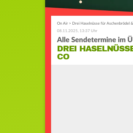
On Air
>
Drei Haselnüsse für Aschenbrödel 
08.11.2025, 13:37 Uhr
Alle Sendetermine im Ü
DREI HASELNÜSS
CO