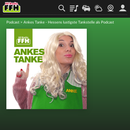
Playlist
Staupilot
Wetter
Webcam
Mein
Podcast
>
Ankes Tanke - Hessens lustigste Tankstelle als Podcast