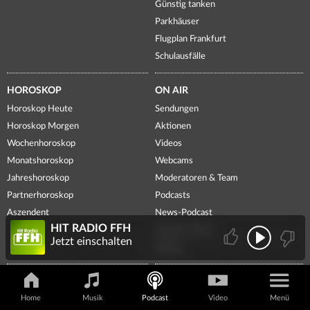
Günstig tanken
Parkhäuser
Flugplan Frankfurt
Schulausfälle
HOROSKOP
ON AIR
Horoskop Heute
Sendungen
Horoskop Morgen
Aktionen
Wochenhoroskop
Videos
Monatshoroskop
Webcams
Jahreshoroskop
Moderatoren & Team
Partnerhoroskop
Podcasts
Aszendent
News-Podcast
HIT RADIO FFH
Themen-Ticker
Jetzt einschalten
Voting
FREIZEIT
FFH-WELT
Home
Musik
Podcast
Video
Menü
Veranstaltungen
FFH-App