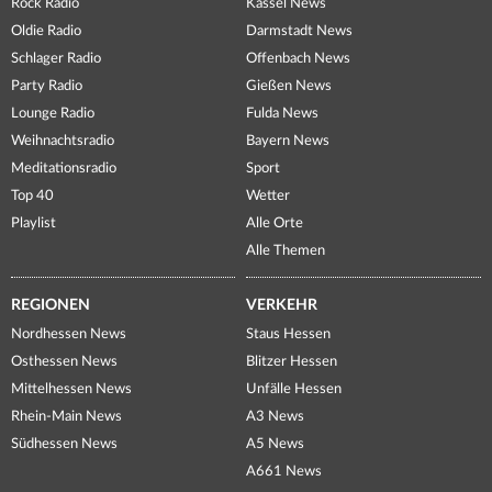
Rock Radio
Kassel News
Oldie Radio
Darmstadt News
Schlager Radio
Offenbach News
Party Radio
Gießen News
Lounge Radio
Fulda News
Weihnachtsradio
Bayern News
Meditationsradio
Sport
Top 40
Wetter
Playlist
Alle Orte
Alle Themen
REGIONEN
VERKEHR
Nordhessen News
Staus Hessen
Osthessen News
Blitzer Hessen
Mittelhessen News
Unfälle Hessen
Rhein-Main News
A3 News
Südhessen News
A5 News
A661 News