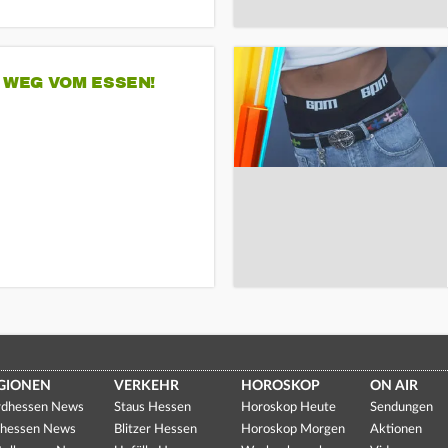
 WEG VOM ESSEN!
GIONEN
VERKEHR
HOROSKOP
ON AIR
dhessen News
Staus Hessen
Horoskop Heute
Sendungen
hessen News
Blitzer Hessen
Horoskop Morgen
Aktionen