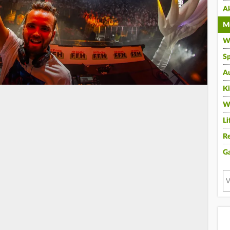
A
Mu
Wi
Sp
A
K
W
Li
Re
G