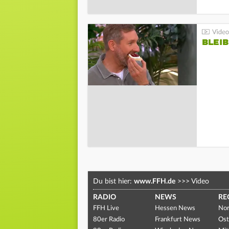
BLEIB
Du bist hier:
www.FFH.de
>>>
Video
RADIO
NEWS
RE
FFH Live
Hessen News
Nor
80er Radio
Frankfurt News
Ost