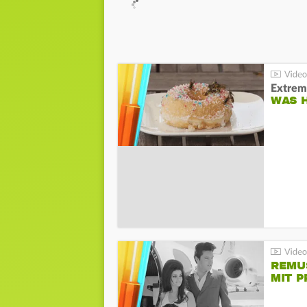
Extrem
WAS 
REMU
MIT P