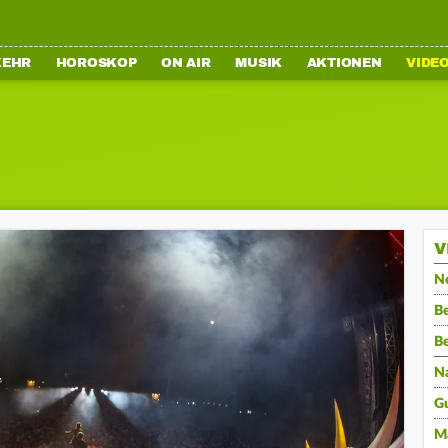
KEHR
HOROSKOP
ON AIR
MUSIK
AKTIONEN
VIDE
V
N
Be
B
N
G
M