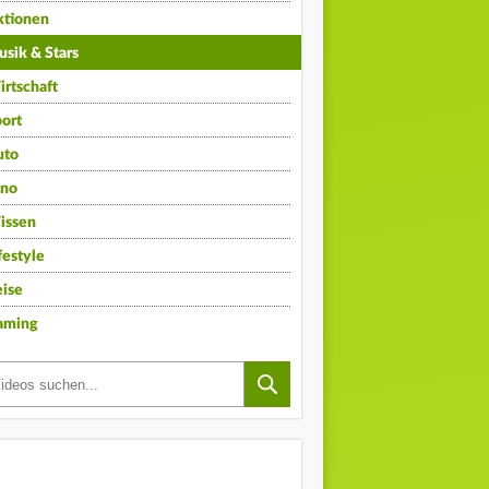
ktionen
sik & Stars
rtschaft
ort
uto
ino
issen
festyle
ise
aming