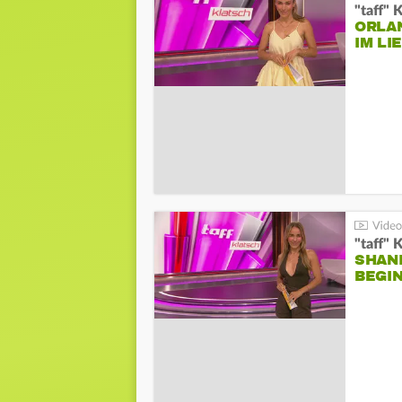
"taff" 
ORLA
IM L
"taff" 
SHAN
BEGIN