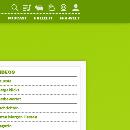
Playlist
Staupilot
Wetter
Webcam
Mein FFH
O
PODCAST
FREIZEIT
FFH-WELT
IDEOS
eueste
stgeklickt
estbewertet
achrichten
uten Morgen Hessen
agazin