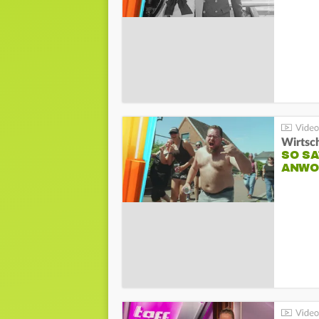
Wirtsc
SO SA
ANWO