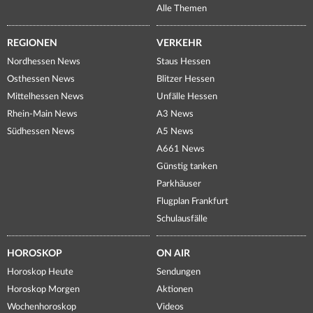
Alle Themen
REGIONEN
VERKEHR
Nordhessen News
Staus Hessen
Osthessen News
Blitzer Hessen
Mittelhessen News
Unfälle Hessen
Rhein-Main News
A3 News
Südhessen News
A5 News
A661 News
Günstig tanken
Parkhäuser
Flugplan Frankfurt
Schulausfälle
HOROSKOP
ON AIR
Horoskop Heute
Sendungen
Horoskop Morgen
Aktionen
Wochenhoroskop
Videos