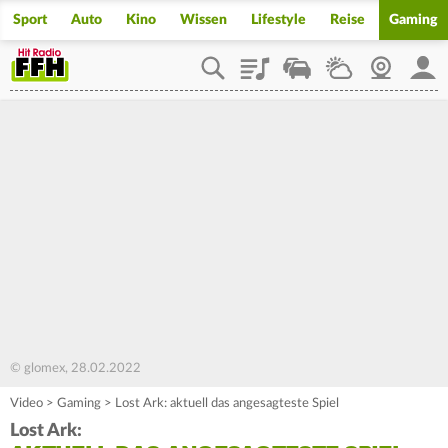
Sport
Auto
Kino
Wissen
Lifestyle
Reise
Gaming
Playlist
Staupilot
Wetter
Webcam
Mein
© glomex, 28.02.2022
Video
>
Gaming
>
Lost Ark: aktuell das angesagteste Spiel
Lost Ark: