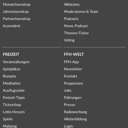
Monatshoroskop
Webcams
Jahreshoroskop
Moderatoren & Team
Partnerhoroskop
Podcasts
Aszendent
News-Podcast
Themen-Ticker
Voting
FREIZEIT
FFH-WELT
Veranstaltungen
FFH-App
Spielplätze
Newsletter
Rezepte
Kontakt
Meditation
Frequenzen
Ausflugsziele
Jobs
Freizeit-Tipps
Führungen
Ticketshop
Presse
Lotto Hessen
Radiowerbung
Spiele
Weiterbildung
Mahjong
Login