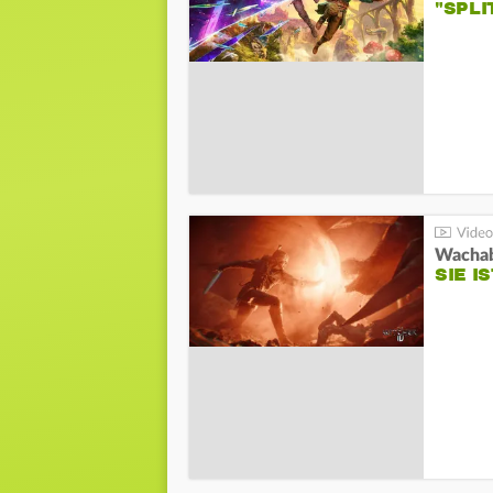
"SPL
SIE I