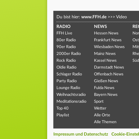
Du bist hier:
www.FFH.de
>>>
Video
RADIO
NEWS
RE
FFH Live
Hessen News
Nor
80er Radio
Frankfurt News
Ost
90er Radio
Wiesbaden News
Mit
2000er Radio
Mainz News
Rhe
Rock Radio
Kassel News
Süd
Oldie Radio
Darmstadt News
Schlager Radio
Offenbach News
Party Radio
Gießen News
Lounge Radio
Fulda News
Weihnachtsradio
Bayern News
Meditationsradio
Sport
Top 40
Wetter
Playlist
Alle Orte
Alle Themen
Impressum und Datenschutz
Cookie-Einste