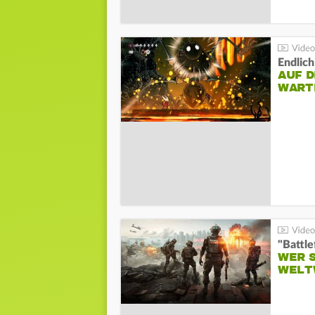
Endlich
AUF D
WART
WER S
WELT