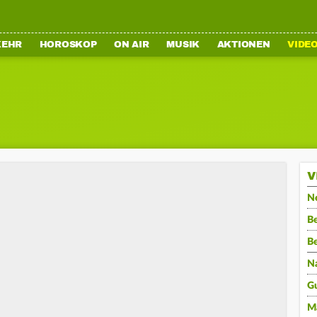
KEHR
HOROSKOP
ON AIR
MUSIK
AKTIONEN
VIDE
V
N
Be
B
N
G
M