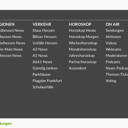
GIONEN
VERKEHR
HOROSKOP
ON AIR
dhessen News
Staus Hessen
Horoskop Heute
Sendungen
hessen News
Blitzer Hessen
Horoskop Morgen
Aktionen
telhessen News
Unfälle Hessen
Wochenhoroskop
Videos
in-Main News
A3 News
Monatshoroskop
Webcams
hessen News
A5 News
Jahreshoroskop
Moderatoren
A661 News
Partnerhoroskop
Podcasts
Günstig tanken
Aszendent
News-Podcas
Parkhäuser
Themen-Tick
Flugplan Frankfurt
Voting
Schulausfälle
llungen