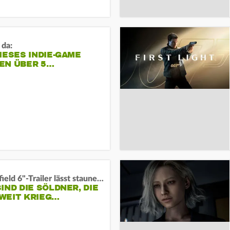
 da:
IESES INDIE-GAME
EN ÜBER 5…
"Battlefield 6"-Trailer lässt staunen und rätseln:
IND DIE SÖLDNER, DIE
WEIT KRIEG…