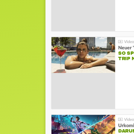
SO S
TRIP 
Urkomi
DARUM