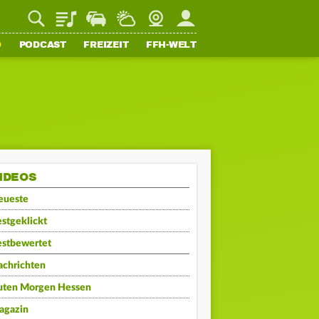
Playlist
Staupilot
Wetter
Webcam
Mein FFH
O
PODCAST
FREIZEIT
FFH-WELT
IDEOS
eueste
stgeklickt
estbewertet
achrichten
uten Morgen Hessen
agazin