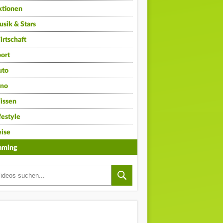
ktionen
sik & Stars
rtschaft
ort
uto
ino
issen
festyle
ise
aming