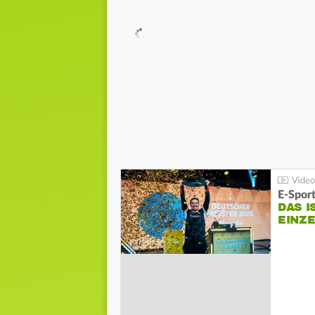
E-Sport
DAS I
EINZ