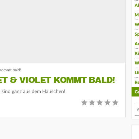
A
Mu
Wi
Sp
A
K
W
 kommt bald!
Li
T & VIOLET KOMMT BALD!
Re
 sind ganz aus dem Häuschen!
G