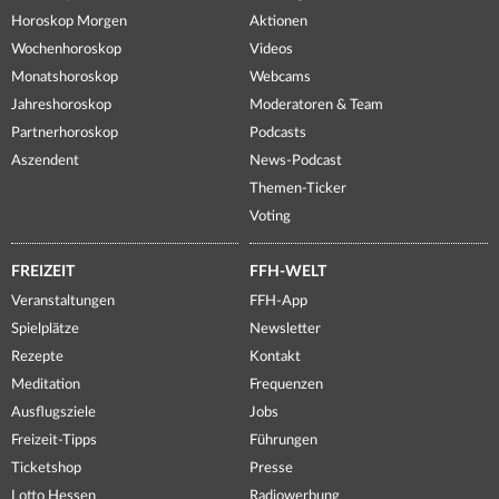
Horoskop Morgen
Aktionen
Wochenhoroskop
Videos
Monatshoroskop
Webcams
Jahreshoroskop
Moderatoren & Team
Partnerhoroskop
Podcasts
Aszendent
News-Podcast
Themen-Ticker
Voting
FREIZEIT
FFH-WELT
Veranstaltungen
FFH-App
Spielplätze
Newsletter
Rezepte
Kontakt
Meditation
Frequenzen
Ausflugsziele
Jobs
Freizeit-Tipps
Führungen
Ticketshop
Presse
Lotto Hessen
Radiowerbung