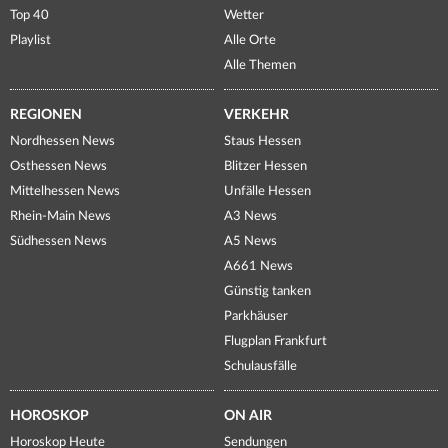
Top 40
Wetter
Playlist
Alle Orte
Alle Themen
REGIONEN
VERKEHR
Nordhessen News
Staus Hessen
Osthessen News
Blitzer Hessen
Mittelhessen News
Unfälle Hessen
Rhein-Main News
A3 News
Südhessen News
A5 News
A661 News
Günstig tanken
Parkhäuser
Flugplan Frankfurt
Schulausfälle
HOROSKOP
ON AIR
Horoskop Heute
Sendungen