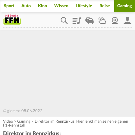
Sport
Auto
Kino
Wissen
Lifestyle
Reise
Gaming
Playlist
Staupilot
Wetter
Webcam
Mein
© glomex, 08.06.2022
Video
>
Gaming
>
Direktor im Rennzirkus: Hier lenkt man seinen eigenen
F1-Rennstall
Direktor im Rennzirkus: