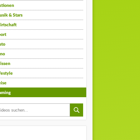
ktionen
sik & Stars
rtschaft
ort
uto
ino
issen
festyle
ise
aming