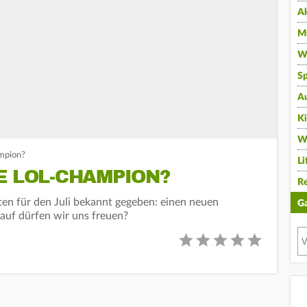
A
Mu
Wi
Sp
A
K
W
mpion?
Li
E LOL-CHAMPION?
Re
en für den Juli bekannt gegeben: einen neuen
G
uf dürfen wir uns freuen?