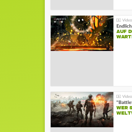
Endlich
AUF D
WART
WER S
WELT