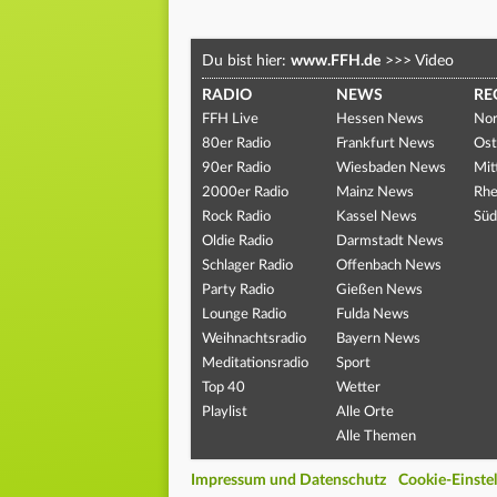
Du bist hier:
www.FFH.de
>>>
Video
RADIO
NEWS
RE
FFH Live
Hessen News
Nor
80er Radio
Frankfurt News
Ost
90er Radio
Wiesbaden News
Mit
2000er Radio
Mainz News
Rhe
Rock Radio
Kassel News
Süd
Oldie Radio
Darmstadt News
Schlager Radio
Offenbach News
Party Radio
Gießen News
Lounge Radio
Fulda News
Weihnachtsradio
Bayern News
Meditationsradio
Sport
Top 40
Wetter
Playlist
Alle Orte
Alle Themen
Impressum und Datenschutz
Cookie-Einste