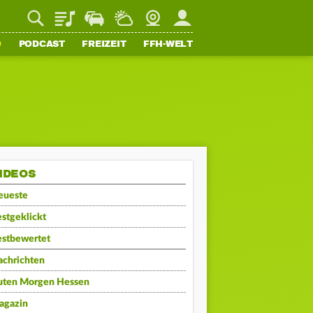
Playlist
Staupilot
Wetter
Webcam
Mein FFH
O
PODCAST
FREIZEIT
FFH-WELT
IDEOS
eueste
stgeklickt
estbewertet
achrichten
uten Morgen Hessen
agazin