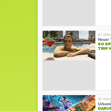
SO S
TRIP 
Urkomi
DARUM