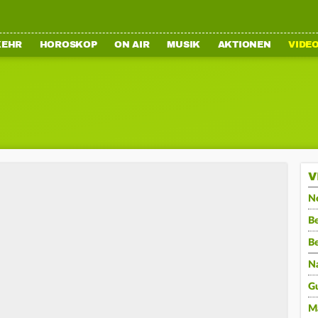
KEHR
HOROSKOP
ON AIR
MUSIK
AKTIONEN
VIDE
V
N
Be
B
N
G
M