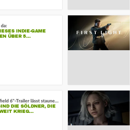
 da:
IESES INDIE-GAME
EN ÜBER 5…
"Battlefield 6"-Trailer lässt staunen und rätseln:
IND DIE SÖLDNER, DIE
WEIT KRIEG…