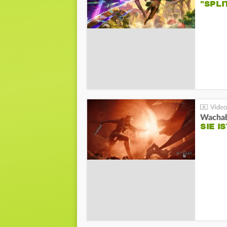
"SPL
SIE I