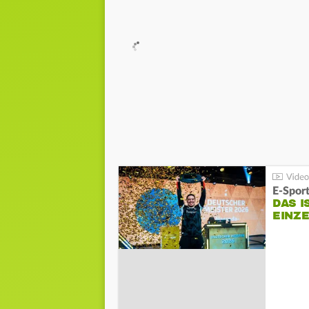
E-Sport
DAS I
EINZ