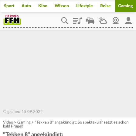
Sport
Auto
Kino
Wissen
Lifestyle
Reise
Gaming
Playlist
Staupilot
Wetter
Webcam
Mein
© glomex, 15.09.2022
Video
>
Gaming
>
"Tekken 8" angekündigt: So spektakulär setzt es schon
bald Prügel!
"Tekken 8" angekündigt: