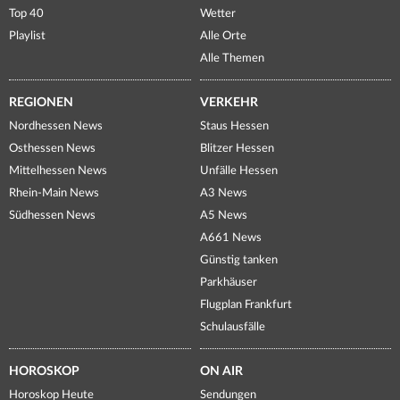
Top 40
Wetter
Playlist
Alle Orte
Alle Themen
REGIONEN
VERKEHR
Nordhessen News
Staus Hessen
Osthessen News
Blitzer Hessen
Mittelhessen News
Unfälle Hessen
Rhein-Main News
A3 News
Südhessen News
A5 News
A661 News
Günstig tanken
Parkhäuser
Flugplan Frankfurt
Schulausfälle
HOROSKOP
ON AIR
Horoskop Heute
Sendungen