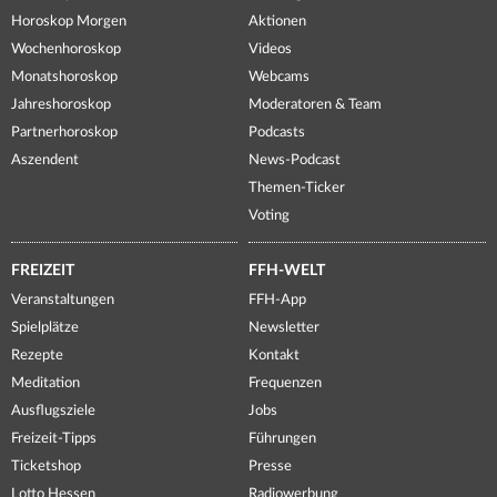
Horoskop Morgen
Aktionen
Wochenhoroskop
Videos
Monatshoroskop
Webcams
Jahreshoroskop
Moderatoren & Team
Partnerhoroskop
Podcasts
Aszendent
News-Podcast
Themen-Ticker
Voting
FREIZEIT
FFH-WELT
Veranstaltungen
FFH-App
Spielplätze
Newsletter
Rezepte
Kontakt
Meditation
Frequenzen
Ausflugsziele
Jobs
Freizeit-Tipps
Führungen
Ticketshop
Presse
Lotto Hessen
Radiowerbung