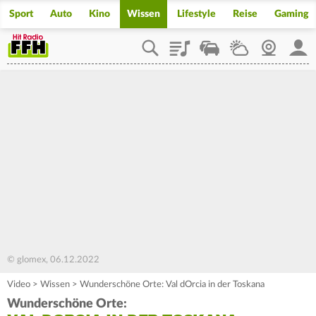
Sport
Auto
Kino
Wissen
Lifestyle
Reise
Gaming
Playlist
Staupilot
Wetter
Webcam
Mein
© glomex, 06.12.2022
Video
>
Wissen
>
Wunderschöne Orte: Val dOrcia in der Toskana
Wunderschöne Orte: