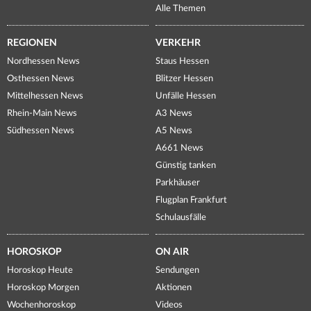
Alle Themen
REGIONEN
VERKEHR
Nordhessen News
Staus Hessen
Osthessen News
Blitzer Hessen
Mittelhessen News
Unfälle Hessen
Rhein-Main News
A3 News
Südhessen News
A5 News
A661 News
Günstig tanken
Parkhäuser
Flugplan Frankfurt
Schulausfälle
HOROSKOP
ON AIR
Horoskop Heute
Sendungen
Horoskop Morgen
Aktionen
Wochenhoroskop
Videos