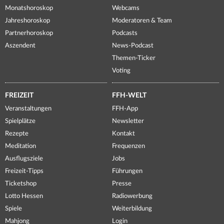
Monatshoroskop
Webcams
Jahreshoroskop
Moderatoren & Team
Partnerhoroskop
Podcasts
Aszendent
News-Podcast
Themen-Ticker
Voting
FREIZEIT
FFH-WELT
Veranstaltungen
FFH-App
Spielplätze
Newsletter
Rezepte
Kontakt
Meditation
Frequenzen
Ausflugsziele
Jobs
Freizeit-Tipps
Führungen
Ticketshop
Presse
Lotto Hessen
Radiowerbung
Spiele
Weiterbildung
Mahjong
Login