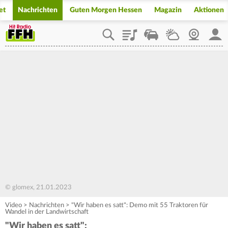
et
Nachrichten
Guten Morgen Hessen
Magazin
Aktionen
Playlist
Staupilot
Wetter
Webcam
Mein
© glomex, 21.01.2023
Video
>
Nachrichten
>
"Wir haben es satt": Demo mit 55 Traktoren für
Wandel in der Landwirtschaft
"Wir haben es satt":