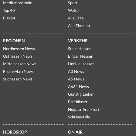
Meditationsradio
Sport
Top 40
Wetter
Playlist
Alle Orte
Alle Themen
REGIONEN
VERKEHR
Nordhessen News
Staus Hessen
Osthessen News
Blitzer Hessen
Mittelhessen News
Unfälle Hessen
Rhein-Main News
A3 News
Südhessen News
A5 News
A661 News
Günstig tanken
Parkhäuser
Flugplan Frankfurt
Schulausfälle
HOROSKOP
ON AIR