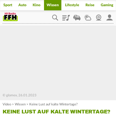
Sport
Auto
Kino
Wissen
Lifestyle
Reise
Gaming
Playlist
Staupilot
Wetter
Webcam
Mein
© glomex, 26.01.2023
Video
>
Wissen
>
Keine Lust auf kalte Wintertage?
KEINE LUST AUF KALTE WINTERTAGE?