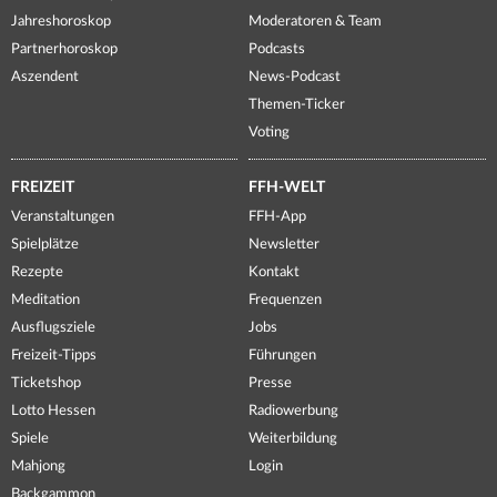
Jahreshoroskop
Moderatoren & Team
Partnerhoroskop
Podcasts
Aszendent
News-Podcast
Themen-Ticker
Voting
FREIZEIT
FFH-WELT
Veranstaltungen
FFH-App
Spielplätze
Newsletter
Rezepte
Kontakt
Meditation
Frequenzen
Ausflugsziele
Jobs
Freizeit-Tipps
Führungen
Ticketshop
Presse
Lotto Hessen
Radiowerbung
Spiele
Weiterbildung
Mahjong
Login
Backgammon