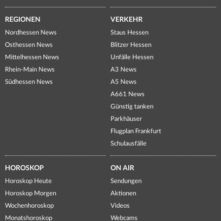
REGIONEN
VERKEHR
Nordhessen News
Staus Hessen
Osthessen News
Blitzer Hessen
Mittelhessen News
Unfälle Hessen
Rhein-Main News
A3 News
Südhessen News
A5 News
A661 News
Günstig tanken
Parkhäuser
Flugplan Frankfurt
Schulausfälle
HOROSKOP
ON AIR
Horoskop Heute
Sendungen
Horoskop Morgen
Aktionen
Wochenhoroskop
Videos
Monatshoroskop
Webcams