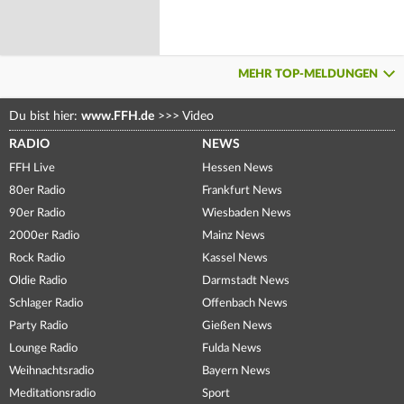
MEHR TOP-MELDUNGEN
Du bist hier:
www.FFH.de
>>>
Video
RADIO
NEWS
FFH Live
Hessen News
80er Radio
Frankfurt News
90er Radio
Wiesbaden News
2000er Radio
Mainz News
Rock Radio
Kassel News
Oldie Radio
Darmstadt News
Schlager Radio
Offenbach News
Party Radio
Gießen News
Lounge Radio
Fulda News
Weihnachtsradio
Bayern News
Meditationsradio
Sport