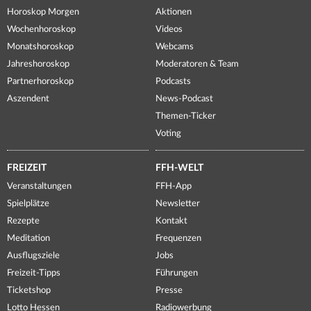
Horoskop Morgen
Aktionen
Wochenhoroskop
Videos
Monatshoroskop
Webcams
Jahreshoroskop
Moderatoren & Team
Partnerhoroskop
Podcasts
Aszendent
News-Podcast
Themen-Ticker
Voting
FREIZEIT
FFH-WELT
Veranstaltungen
FFH-App
Spielplätze
Newsletter
Rezepte
Kontakt
Meditation
Frequenzen
Ausflugsziele
Jobs
Freizeit-Tipps
Führungen
Ticketshop
Presse
Lotto Hessen
Radiowerbung