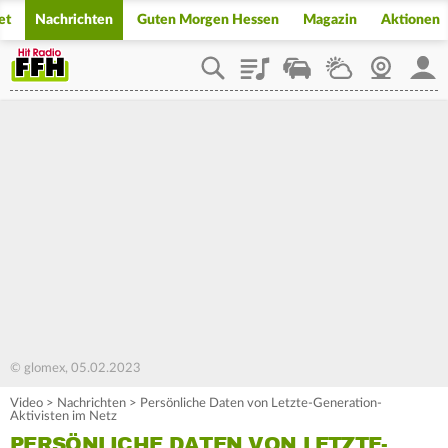
et
Nachrichten
Guten Morgen Hessen
Magazin
Aktionen
Playlist
Staupilot
Wetter
Webcam
Mein
© glomex, 05.02.2023
Video
>
Nachrichten
>
Persönliche Daten von Letzte-Generation-
Aktivisten im Netz
PERSÖNLICHE DATEN VON LETZTE-