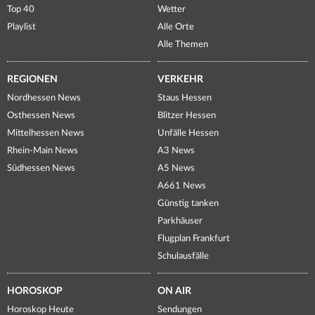
Top 40
Wetter
Playlist
Alle Orte
Alle Themen
REGIONEN
VERKEHR
Nordhessen News
Staus Hessen
Osthessen News
Blitzer Hessen
Mittelhessen News
Unfälle Hessen
Rhein-Main News
A3 News
Südhessen News
A5 News
A661 News
Günstig tanken
Parkhäuser
Flugplan Frankfurt
Schulausfälle
HOROSKOP
ON AIR
Horoskop Heute
Sendungen