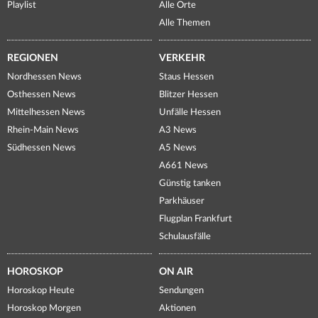
Playlist
Alle Orte
Alle Themen
REGIONEN
VERKEHR
Nordhessen News
Staus Hessen
Osthessen News
Blitzer Hessen
Mittelhessen News
Unfälle Hessen
Rhein-Main News
A3 News
Südhessen News
A5 News
A661 News
Günstig tanken
Parkhäuser
Flugplan Frankfurt
Schulausfälle
HOROSKOP
ON AIR
Horoskop Heute
Sendungen
Horoskop Morgen
Aktionen