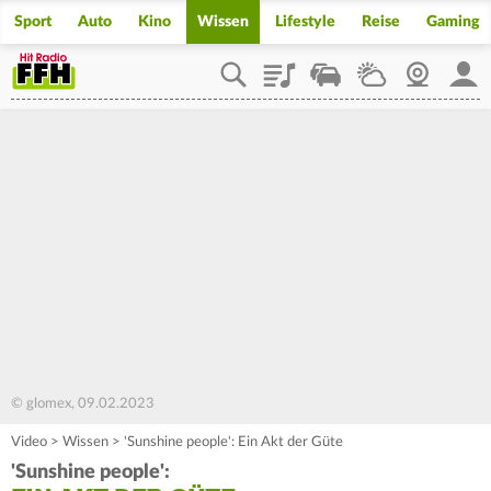
Sport
Auto
Kino
Wissen
Lifestyle
Reise
Gaming
Playlist
Staupilot
Wetter
Webcam
Mein
© glomex, 09.02.2023
Video
>
Wissen
>
'Sunshine people': Ein Akt der Güte
'Sunshine people':