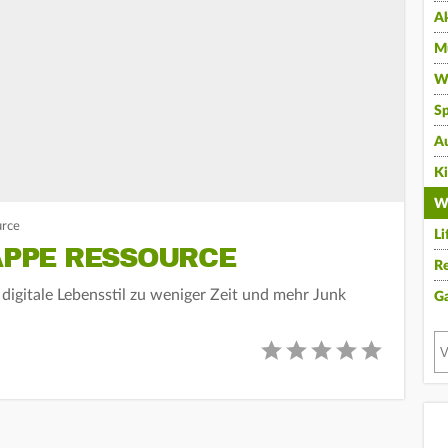
A
Mu
Wi
Sp
A
K
W
urce
Li
NAPPE RESSOURCE
Re
 digitale Lebensstil zu weniger Zeit und mehr Junk
G