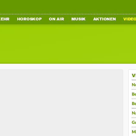
KEHR
HOROSKOP
ON AIR
MUSIK
AKTIONEN
VIDE
V
N
Be
B
N
G
M