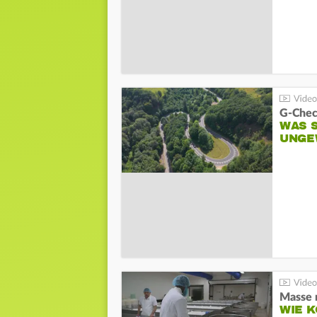
G-Chec
WAS 
UNGE
Masse m
WIE 