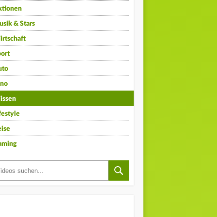
ktionen
sik & Stars
rtschaft
ort
uto
ino
issen
festyle
ise
aming