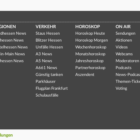
GIONEN
VERKEHR
HOROSKOP
ON AIR
dhessen News
Staus Hessen
Horoskop Heute
Sendungen
hessen News
Blitzer Hessen
Horoskop Morgen
Aktionen
telhessen News
Unfälle Hessen
Wochenhoroskop
Videos
in-Main News
A3 News
Monatshoroskop
Webcams
hessen News
A5 News
Jahreshoroskop
Moderatoren
A661 News
Partnerhoroskop
Podcasts
Günstig tanken
Aszendent
News-Podcas
Parkhäuser
Themen-Tick
Flugplan Frankfurt
Voting
Schulausfälle
llungen