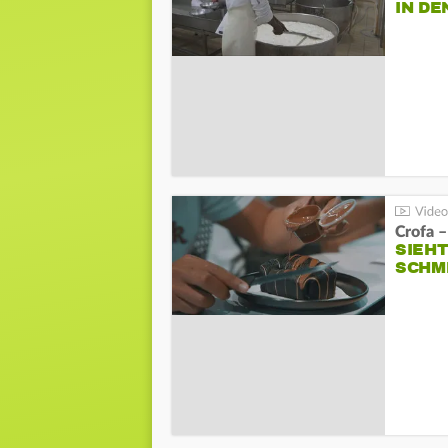
IN D
Crofa –
SIEHT
SCHM