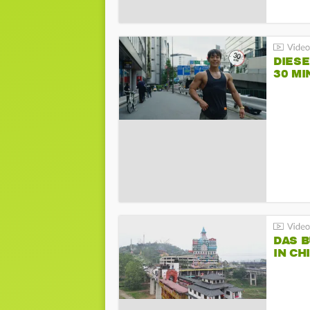
DIES
30 MI
DAS 
IN CH