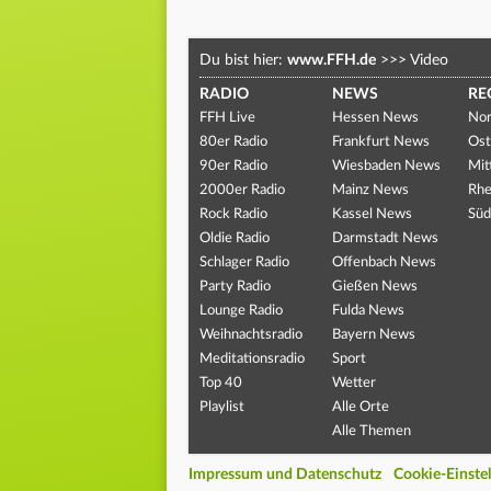
Du bist hier:
www.FFH.de
>>>
Video
RADIO
NEWS
RE
FFH Live
Hessen News
Nor
80er Radio
Frankfurt News
Ost
90er Radio
Wiesbaden News
Mit
2000er Radio
Mainz News
Rhe
Rock Radio
Kassel News
Süd
Oldie Radio
Darmstadt News
Schlager Radio
Offenbach News
Party Radio
Gießen News
Lounge Radio
Fulda News
Weihnachtsradio
Bayern News
Meditationsradio
Sport
Top 40
Wetter
Playlist
Alle Orte
Alle Themen
Impressum und Datenschutz
Cookie-Einste