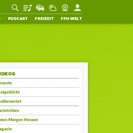
Playlist
Staupilot
Wetter
Webcam
Mein FFH
O
PODCAST
FREIZEIT
FFH-WELT
IDEOS
eueste
stgeklickt
estbewertet
achrichten
uten Morgen Hessen
agazin