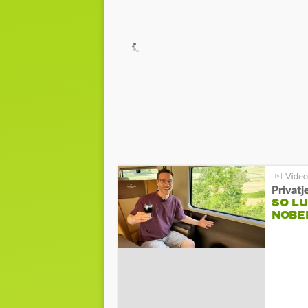
Privatj
SO LU
NOBE