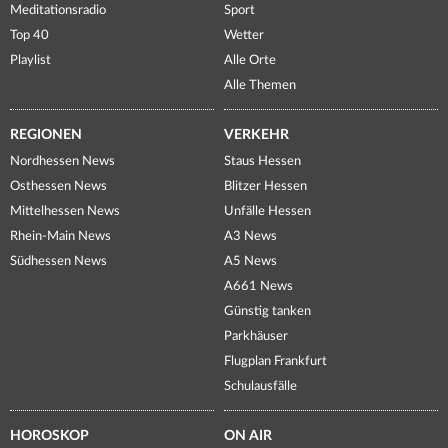
Meditationsradio
Sport
Top 40
Wetter
Playlist
Alle Orte
Alle Themen
REGIONEN
VERKEHR
Nordhessen News
Staus Hessen
Osthessen News
Blitzer Hessen
Mittelhessen News
Unfälle Hessen
Rhein-Main News
A3 News
Südhessen News
A5 News
A661 News
Günstig tanken
Parkhäuser
Flugplan Frankfurt
Schulausfälle
HOROSKOP
ON AIR