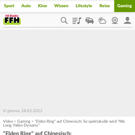
Sport
Auto
Kino
Wissen
Lifestyle
Reise
Gaming
Playlist
Staupilot
Wetter
Webcam
Mein
© glomex, 28.02.2023
Video
>
Gaming
>
"Elden Ring" auf Chinesisch: So spektakulär wird "Wo
Long: Fallen Dynasty"
"Elden Ring" auf Chinesisch: