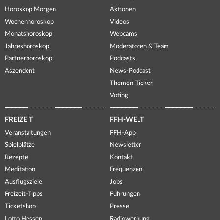
Horoskop Morgen
Aktionen
Wochenhoroskop
Videos
Monatshoroskop
Webcams
Jahreshoroskop
Moderatoren & Team
Partnerhoroskop
Podcasts
Aszendent
News-Podcast
Themen-Ticker
Voting
FREIZEIT
FFH-WELT
Veranstaltungen
FFH-App
Spielplätze
Newsletter
Rezepte
Kontakt
Meditation
Frequenzen
Ausflugsziele
Jobs
Freizeit-Tipps
Führungen
Ticketshop
Presse
Lotto Hessen
Radiowerbung