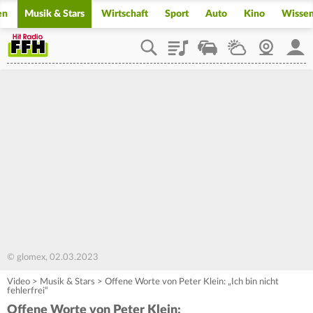
en
Musik & Stars
Wirtschaft
Sport
Auto
Kino
Wisse
Playlist
Staupilot
Wetter
Webcam
Mein
© glomex, 02.03.2023
Video
>
Musik & Stars
>
Offene Worte von Peter Klein: „Ich bin nicht
fehlerfrei“
Offene Worte von Peter Klein: