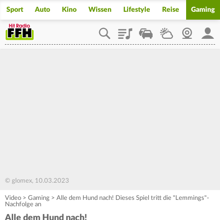
Sport
Auto
Kino
Wissen
Lifestyle
Reise
Gaming
Playlist
Staupilot
Wetter
Webcam
Mein
© glomex, 10.03.2023
Video
>
Gaming
>
Alle dem Hund nach! Dieses Spiel tritt die "Lemmings"-
Nachfolge an
Alle dem Hund nach!