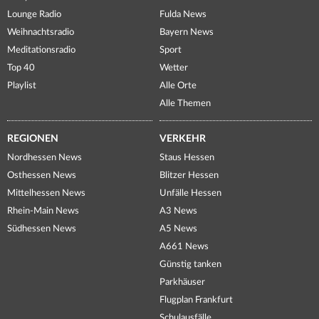
Lounge Radio
Fulda News
Weihnachtsradio
Bayern News
Meditationsradio
Sport
Top 40
Wetter
Playlist
Alle Orte
Alle Themen
REGIONEN
VERKEHR
Nordhessen News
Staus Hessen
Osthessen News
Blitzer Hessen
Mittelhessen News
Unfälle Hessen
Rhein-Main News
A3 News
Südhessen News
A5 News
A661 News
Günstig tanken
Parkhäuser
Flugplan Frankfurt
Schulausfälle