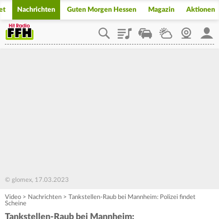
et
Nachrichten
Guten Morgen Hessen
Magazin
Aktionen
Playlist
Staupilot
Wetter
Webcam
Mein
© glomex, 17.03.2023
Video
>
Nachrichten
>
Tankstellen-Raub bei Mannheim: Polizei findet
Scheine
Tankstellen-Raub bei Mannheim: