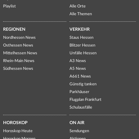
Playlist
Alle Orte
Alle Themen
REGIONEN
VERKEHR
Nordhessen News
Staus Hessen
Osthessen News
Blitzer Hessen
Mittelhessen News
Unfälle Hessen
Rhein-Main News
A3 News
Südhessen News
A5 News
A661 News
Günstig tanken
Parkhäuser
Flugplan Frankfurt
Schulausfälle
HOROSKOP
ON AIR
Horoskop Heute
Sendungen
Horoskop Morgen
Aktionen