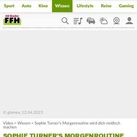
Sport
Auto
Kino
Wissen
Lifestyle
Reise
Gaming
Playlist
Staupilot
Wetter
Webcam
Mein
© glomex, 12.04.2023
Video
>
Wissen
>
Sophie Turner's Morgenroutine wird dich neidisch
machen
SOPHIE TURNER'S MORGENROUTINE