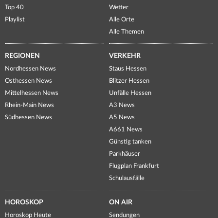
Top 40
Wetter
Playlist
Alle Orte
Alle Themen
REGIONEN
VERKEHR
Nordhessen News
Staus Hessen
Osthessen News
Blitzer Hessen
Mittelhessen News
Unfälle Hessen
Rhein-Main News
A3 News
Südhessen News
A5 News
A661 News
Günstig tanken
Parkhäuser
Flugplan Frankfurt
Schulausfälle
HOROSKOP
ON AIR
Horoskop Heute
Sendungen