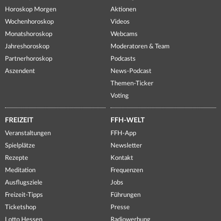
Horoskop Morgen
Aktionen
Wochenhoroskop
Videos
Monatshoroskop
Webcams
Jahreshoroskop
Moderatoren & Team
Partnerhoroskop
Podcasts
Aszendent
News-Podcast
Themen-Ticker
Voting
FREIZEIT
FFH-WELT
Veranstaltungen
FFH-App
Spielplätze
Newsletter
Rezepte
Kontakt
Meditation
Frequenzen
Ausflugsziele
Jobs
Freizeit-Tipps
Führungen
Ticketshop
Presse
Lotto Hessen
Radiowerbung