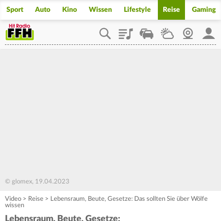
Sport
Auto
Kino
Wissen
Lifestyle
Reise
Gaming
Playlist
Staupilot
Wetter
Webcam
Mein
© glomex, 19.04.2023
Video
>
Reise
>
Lebensraum, Beute, Gesetze: Das sollten Sie über Wölfe
wissen
Lebensraum, Beute, Gesetze: