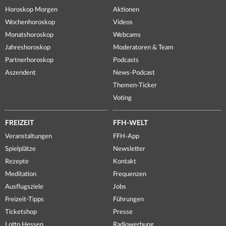
Horoskop Morgen
Aktionen
Wochenhoroskop
Videos
Monatshoroskop
Webcams
Jahreshoroskop
Moderatoren & Team
Partnerhoroskop
Podcasts
Aszendent
News-Podcast
Themen-Ticker
Voting
FREIZEIT
FFH-WELT
Veranstaltungen
FFH-App
Spielplätze
Newsletter
Rezepte
Kontakt
Meditation
Frequenzen
Ausflugsziele
Jobs
Freizeit-Tipps
Führungen
Ticketshop
Presse
Lotto Hessen
Radiowerbung