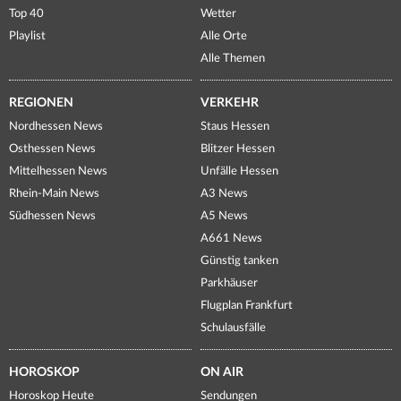
Top 40
Wetter
Playlist
Alle Orte
Alle Themen
REGIONEN
VERKEHR
Nordhessen News
Staus Hessen
Osthessen News
Blitzer Hessen
Mittelhessen News
Unfälle Hessen
Rhein-Main News
A3 News
Südhessen News
A5 News
A661 News
Günstig tanken
Parkhäuser
Flugplan Frankfurt
Schulausfälle
HOROSKOP
ON AIR
Horoskop Heute
Sendungen