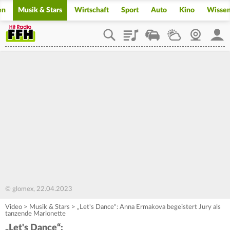
en
Musik & Stars
Wirtschaft
Sport
Auto
Kino
Wisse
Playlist
Staupilot
Wetter
Webcam
Mein
© glomex, 22.04.2023
Video
>
Musik & Stars
>
„Let's Dance“: Anna Ermakova begeistert Jury als
tanzende Marionette
„Let's Dance“: