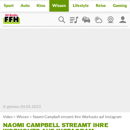
Sport
Auto
Kino
Wissen
Lifestyle
Reise
Gaming
Playlist
Staupilot
Wetter
Webcam
Mein
© glomex, 04.05.2023
Video
>
Wissen
>
Naomi Campbell streamt ihre Workouts auf Instagram
NAOMI CAMPBELL STREAMT IHRE