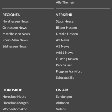
Alle Themen
REGIONEN
VERKEHR
Nordhessen News
Staus Hessen
Osthessen News
Blitzer Hessen
Mittelhessen News
Unfälle Hessen
Rhein-Main News
A3 News
Südhessen News
A5 News
A661 News
Günstig tanken
Parkhäuser
Flugplan Frankfurt
Schulausfälle
HOROSKOP
ON AIR
Horoskop Heute
Sendungen
Horoskop Morgen
Aktionen
Wochenhoroskop
Videos