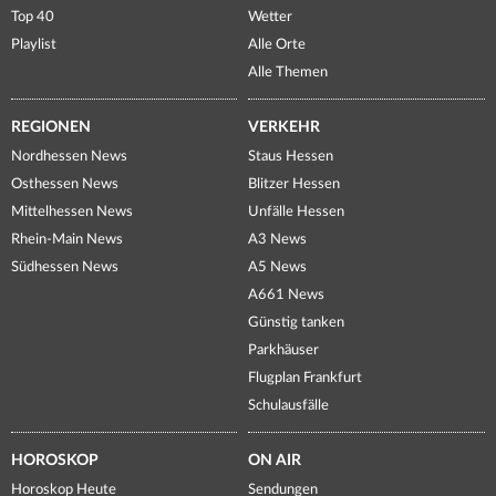
Top 40
Wetter
Playlist
Alle Orte
Alle Themen
REGIONEN
VERKEHR
Nordhessen News
Staus Hessen
Osthessen News
Blitzer Hessen
Mittelhessen News
Unfälle Hessen
Rhein-Main News
A3 News
Südhessen News
A5 News
A661 News
Günstig tanken
Parkhäuser
Flugplan Frankfurt
Schulausfälle
HOROSKOP
ON AIR
Horoskop Heute
Sendungen