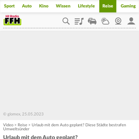
Sport
Auto
Kino
Wissen
Lifestyle
Reise
Gaming
Playlist
Staupilot
Wetter
Webcam
Mein
© glomex, 25.05.2023
Video
>
Reise
>
Urlaub mit dem Auto geplant? Diese Städte bestrafen
Umweltsünder
Urlaub mit dem Auto geplant?