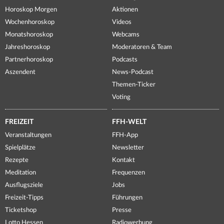
Horoskop Morgen
Aktionen
Wochenhoroskop
Videos
Monatshoroskop
Webcams
Jahreshoroskop
Moderatoren & Team
Partnerhoroskop
Podcasts
Aszendent
News-Podcast
Themen-Ticker
Voting
FREIZEIT
FFH-WELT
Veranstaltungen
FFH-App
Spielplätze
Newsletter
Rezepte
Kontakt
Meditation
Frequenzen
Ausflugsziele
Jobs
Freizeit-Tipps
Führungen
Ticketshop
Presse
Lotto Hessen
Radiowerbung