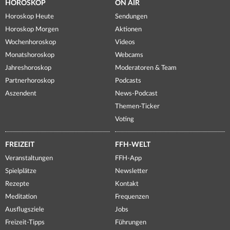
HOROSKOP
ON AIR
Horoskop Heute
Sendungen
Horoskop Morgen
Aktionen
Wochenhoroskop
Videos
Monatshoroskop
Webcams
Jahreshoroskop
Moderatoren & Team
Partnerhoroskop
Podcasts
Aszendent
News-Podcast
Themen-Ticker
Voting
FREIZEIT
FFH-WELT
Veranstaltungen
FFH-App
Spielplätze
Newsletter
Rezepte
Kontakt
Meditation
Frequenzen
Ausflugsziele
Jobs
Freizeit-Tipps
Führungen