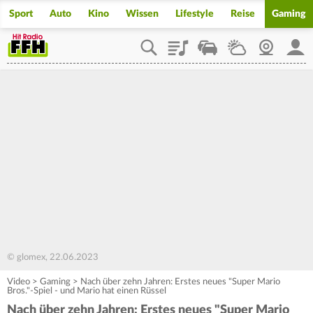
Sport
Auto
Kino
Wissen
Lifestyle
Reise
Gaming
Playlist
Staupilot
Wetter
Webcam
Mein
© glomex, 22.06.2023
Video
>
Gaming
>
Nach über zehn Jahren: Erstes neues "Super Mario
Bros."-Spiel - und Mario hat einen Rüssel
Nach über zehn Jahren: Erstes neues "Super Mario