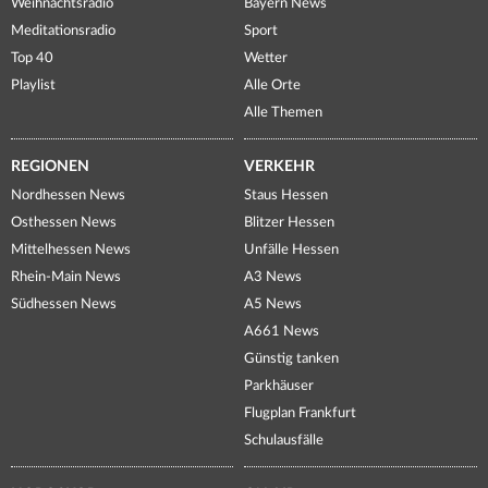
Weihnachtsradio
Bayern News
Meditationsradio
Sport
Top 40
Wetter
Playlist
Alle Orte
Alle Themen
REGIONEN
VERKEHR
Nordhessen News
Staus Hessen
Osthessen News
Blitzer Hessen
Mittelhessen News
Unfälle Hessen
Rhein-Main News
A3 News
Südhessen News
A5 News
A661 News
Günstig tanken
Parkhäuser
Flugplan Frankfurt
Schulausfälle